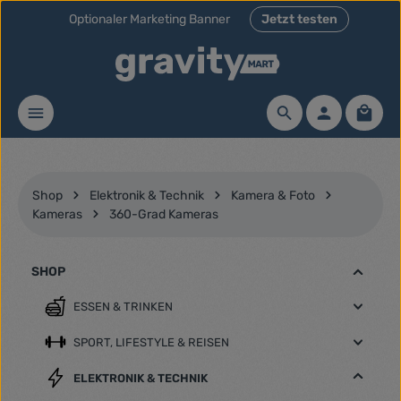
Optionaler Marketing Banner
Jetzt testen
Zum Hauptinhalt springen
Waren
Shop
Elektronik & Technik
Kamera & Foto
Kameras
360-Grad Kameras
SHOP
ESSEN & TRINKEN
SPORT, LIFESTYLE & REISEN
ELEKTRONIK & TECHNIK