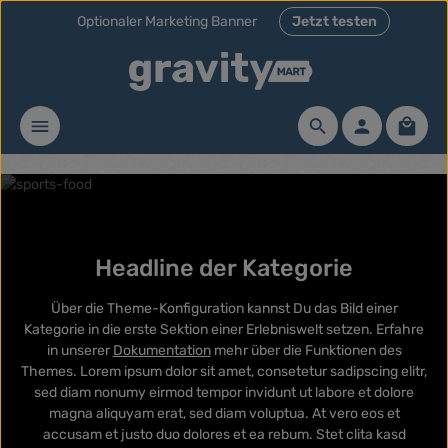
Optionaler Marketing Banner
Jetzt testen
Zum Hauptinhalt springen
Waren
Headline der Kategorie
Über die Theme-Konfiguration kannst Du das Bild einer
Kategorie in die erste Sektion einer Erlebniswelt setzen. Erfahre
in unserer
Dokumentation
mehr über die Funktionen des
Themes. Lorem ipsum dolor sit amet, consetetur sadipscing elitr,
sed diam nonumy eirmod tempor invidunt ut labore et dolore
magna aliquyam erat, sed diam voluptua. At vero eos et
accusam et justo duo dolores et ea rebum. Stet clita kasd