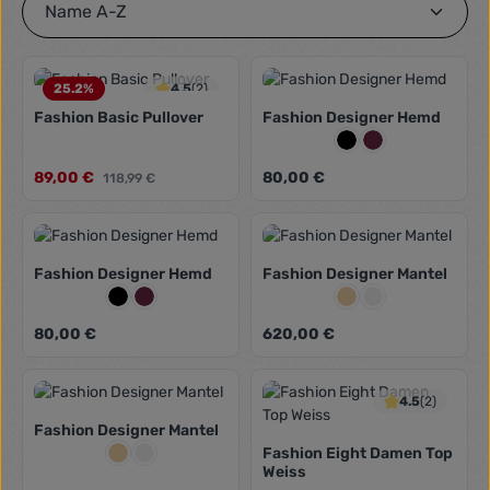
25.2
%
4.5
(2)
Fashion Basic Pullover
Fashion Designer Hemd
Farbe:
Schwarz
Weinrot
Verkaufspreis:
Regulärer Preis:
89,00 €
Regulärer Preis:
80,00 €
118,99 €
Fashion Designer Hemd
Fashion Designer Mantel
Farbe:
Farbe:
Schwarz
Weinrot
Beige
Grau
Regulärer Preis:
Regulärer Preis:
80,00 €
620,00 €
4.5
(2)
Fashion Designer Mantel
Farbe:
Fashion Eight Damen Top
Beige
Grau
Weiss