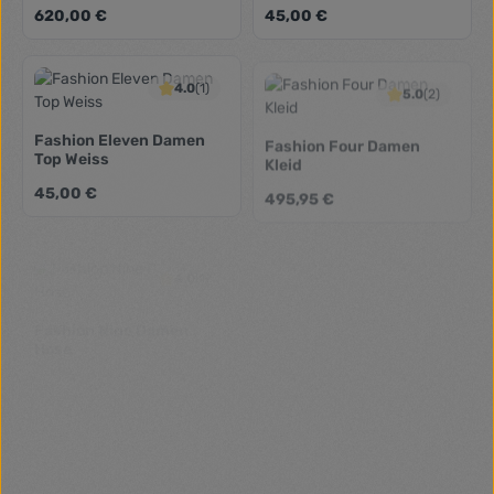
Regulärer Preis:
Regulärer Preis:
620,00 €
45,00 €
4.0
(1)
5.0
(2)
Fashion Eleven Damen
Fashion Four Damen
Top Weiss
Kleid
Regulärer Preis:
45,00 €
Regulärer Preis:
495,95 €
4.0
(1)
5.0
(2)
Fashion Nine Damen
Hose