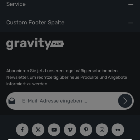
Service
Custom Footer Spalte
Abonnieren Sie jetzt unseren regelmäßig erscheinenden
Newsletter, um rechtzeitig über neue Produkte und Angebote
informiert zu werden.
E-Mail-Adresse*
Datenschutz
Die mit einem Stern (*) markierten Felder sind Pflichtfelder.
Ich habe die
Datenschutzbestimmungen
zur Kenntnis
genommen und die
AGB
gelesen und bin mit ihnen
einverstanden.
*