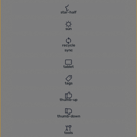
star-half
sun
recycle
sync
tablet
tags
thumb-up
thumb-down
tools