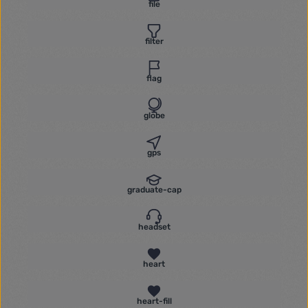
file
filter
flag
globe
gps
graduate-cap
headset
heart
heart-fill