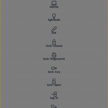
laptop
lightbulb
link
lock-closed
lock-fingerprint
lock-key
lock-open
log-in