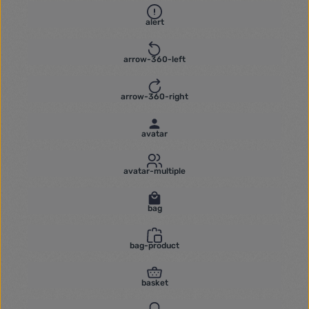
alert
arrow-360-left
arrow-360-right
avatar
avatar-multiple
bag
bag-product
basket