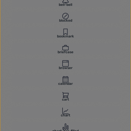
bell-bell
blocked
bookmark
briefcase
browser
calendar
cart
chart