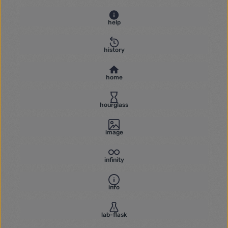
help
history
home
hourglass
image
infinity
info
lab-flask