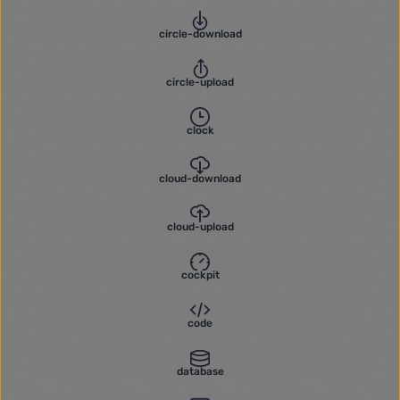
circle-download
circle-upload
clock
cloud-download
cloud-upload
cockpit
code
database