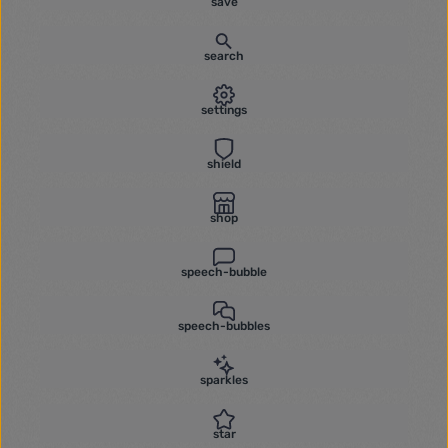
save
search
settings
shield
shop
speech-bubble
speech-bubbles
sparkles
star