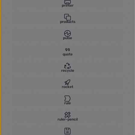
printer
products
pulse
quote
recycle
rocket
rule
ruler-pencil