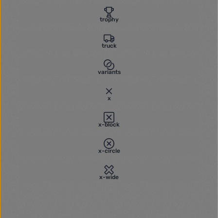
trophy
truck
variants
x
x-block
x-circle
x-wide