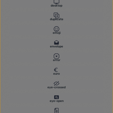
desktop
duplicate
emoji
envelope
error
euro
eye-crossed
eye-open