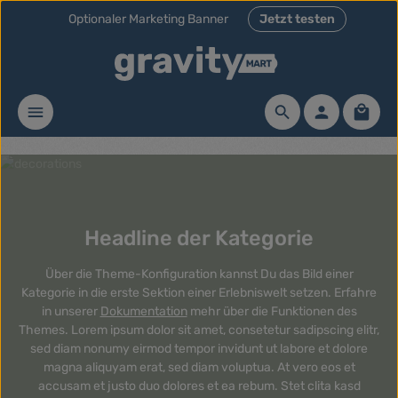
Optionaler Marketing Banner
Jetzt testen
Zum Hauptinhalt springen
Waren
Headline der Kategorie
Über die Theme-Konfiguration kannst Du das Bild einer
Kategorie in die erste Sektion einer Erlebniswelt setzen. Erfahre
in unserer
Dokumentation
mehr über die Funktionen des
Themes. Lorem ipsum dolor sit amet, consetetur sadipscing elitr,
sed diam nonumy eirmod tempor invidunt ut labore et dolore
magna aliquyam erat, sed diam voluptua. At vero eos et
accusam et justo duo dolores et ea rebum. Stet clita kasd