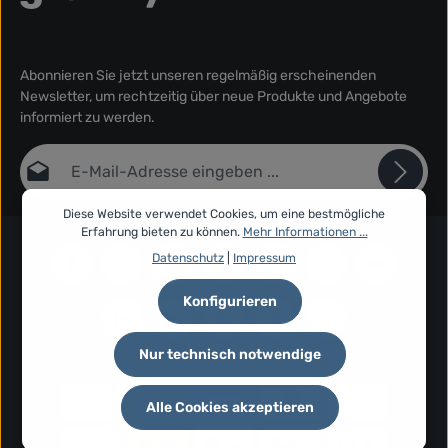
Abonnieren Sie jetzt unseren regelmäßig erscheinenden
Newsletter, um rechtzeitig über neue Produkte und Angebote
informiert zu werden.
E-Mail-Adresse*
Diese Website verwendet Cookies, um eine bestmögliche
Datenschutz
Erfahrung bieten zu können.
Mehr Informationen ...
Die mit einem Stern (*) markierten Felder sind Pflichtfelder.
Ich habe die
Datenschutzbestimmungen
zur Kenntnis
Datenschutz
|
Impressum
genommen und die
AGB
gelesen und bin mit ihnen
einverstanden.
*
Konfigurieren
Nur technisch notwendige
Alle Cookies akzeptieren