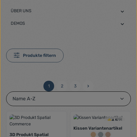
ÜBER UNS
DEMOS
Produkte filtern
1
2
3
Seite
Seite
Seite
4.5
(2)
Kissen Variantenartikel
Farbe:
3D Produkt Spatial
Beigegelb
Graublau
Puder