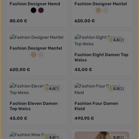
Fashion Designer Hemd
Fashion Designer Mantel
Farbe:
Farbe:
Schwarz
Weinrot
Beige
Grau
Regulärer Preis:
Regulärer Preis:
80,00 €
620,00 €
4.5
(2)
Fashion Designer Mantel
Farbe:
Fashion Eight Damen Top
Beige
Grau
Weiss
Regulärer Preis:
Regulärer Preis:
620,00 €
45,00 €
4.0
(1)
5.0
(2)
Fashion Eleven Damen
Fashion Four Damen
Top Weiss
Kleid
Regulärer Preis:
Regulärer Preis:
45,00 €
495,95 €
4.0
(1)
5.0
(2)