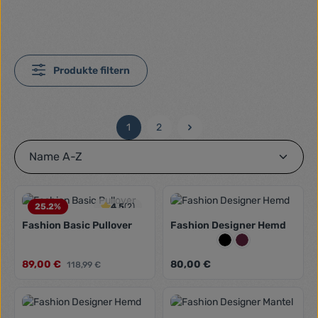
Produkte filtern
1
2
Seite
Seite
25.2
%
4.5
(2)
Fashion Basic Pullover
Fashion Designer Hemd
Farbe:
Schwarz
Weinrot
Verkaufspreis:
Regulärer Preis:
89,00 €
Regulärer Preis:
80,00 €
118,99 €