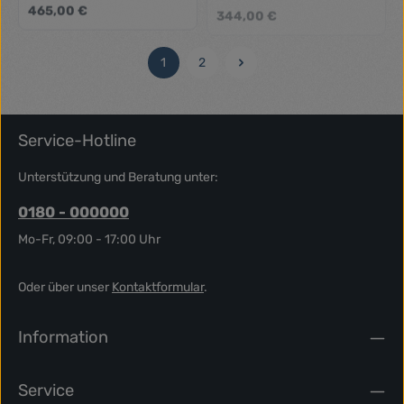
Regulärer Preis:
Regulärer Preis:
465,00 €
344,00 €
1
2
Seite
Seite
Service-Hotline
Unterstützung und Beratung unter:
0180 - 000000
Mo-Fr, 09:00 - 17:00 Uhr
Oder über unser
Kontaktformular
.
Information
Service