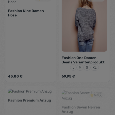
Fashion Nine Damen
Hose
Fashion One Damen
Jeans Variantenprodukt
Größe:
L
M
S
XL
Regulärer Preis:
Regulärer Preis:
45,00 €
69,95 €
5.0
(2)
Fashion Premium Anzug
Fashion Seven Herren
Anzug