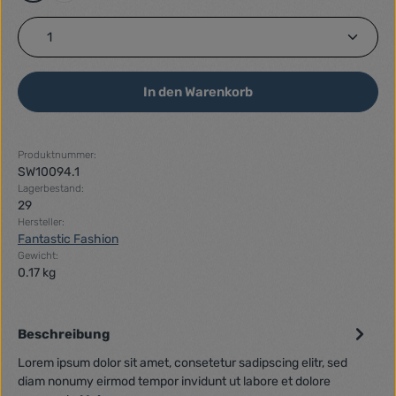
Produkt Anzahl: Gib den gewünschten Wert ein ode
In den Warenkorb
Produktnummer:
SW10094.1
Lagerbestand:
29
Hersteller:
Fantastic Fashion
Gewicht:
0.17 kg
Beschreibung
Lorem ipsum dolor sit amet, consetetur sadipscing elitr, sed
diam nonumy eirmod tempor invidunt ut labore et dolore