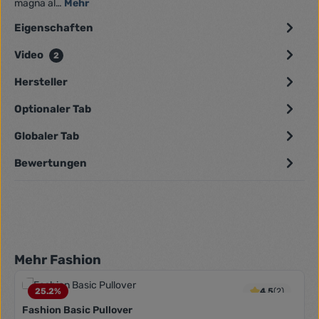
magna al…
Mehr
Eigenschaften
Video
2
Hersteller
Optionaler Tab
Globaler Tab
Bewertungen
Produktgalerie überspringen
Mehr Fashion
25.2
%
4.5
(2)
Fashion Basic Pullover