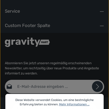
Service
Custom Footer Spalte
Abonnieren Sie jetzt unseren regelmäßig erscheinenden
Newsletter, um rechtzeitig über neue Produkte und Angebote
informiert zu werden.
E-Mail-Adresse*
Datenschutz
Diese Website verwendet Cookies, um eine bestmögliche
Die mit einem Stern (*) markierten Felder sind Pflichtfelder.
Erfahrung bieten zu können.
Mehr Informationen ...
Ich habe die
Datenschutzbestimmungen
zur Kenntnis