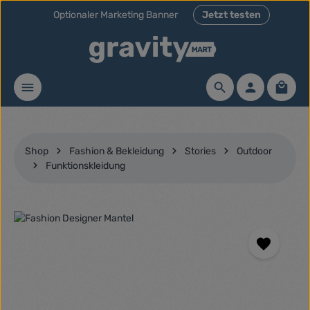
Optionaler Marketing Banner
Jetzt testen
Zum Hauptinhalt springen
Waren
Shop
Fashion & Bekleidung
Stories
Outdoor
Funktionskleidung
Bildergalerie überspringen