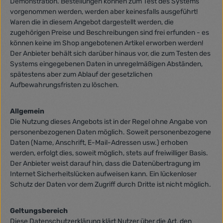
Demonstration. Bestellungen können zum Test des Systems
vorgenommen werden, werden aber keinesfalls ausgeführt!
Waren die in diesem Angebot dargestellt werden, die
zugehörigen Preise und Beschreibungen sind frei erfunden - es
können keine im Shop angebotenen Artikel erworben werden!
Der Anbieter behält sich darüber hinaus vor, die zum Testen des
Systems eingegebenen Daten in unregelmäßigen Abständen,
spätestens aber zum Ablauf der gesetzlichen
Aufbewahrungsfristen zu löschen.
Allgemein
Die Nutzung dieses Angebots ist in der Regel ohne Angabe von
personenbezogenen Daten möglich. Soweit personenbezogene
Daten (Name, Anschrift, E-Mail-Adressen usw.) erhoben
werden, erfolgt dies, soweit möglich, stets auf freiwilliger Basis.
Der Anbieter weist darauf hin, dass die Datenübertragung im
Internet Sicherheitslücken aufweisen kann. Ein lückenloser
Schutz der Daten vor dem Zugriff durch Dritte ist nicht möglich.
Geltungsbereich
Diese Datenschutzerklärung klärt Nutzer über die Art, den