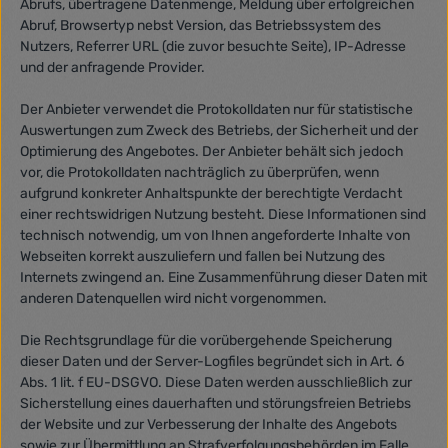
Abrufs, übertragene Datenmenge, Meldung über erfolgreichen
Abruf, Browsertyp nebst Version, das Betriebssystem des
Nutzers, Referrer URL (die zuvor besuchte Seite), IP-Adresse
und der anfragende Provider.
Der Anbieter verwendet die Protokolldaten nur für statistische
Auswertungen zum Zweck des Betriebs, der Sicherheit und der
Optimierung des Angebotes. Der Anbieter behält sich jedoch
vor, die Protokolldaten nachträglich zu überprüfen, wenn
aufgrund konkreter Anhaltspunkte der berechtigte Verdacht
einer rechtswidrigen Nutzung besteht. Diese Informationen sind
technisch notwendig, um von Ihnen angeforderte Inhalte von
Webseiten korrekt auszuliefern und fallen bei Nutzung des
Internets zwingend an. Eine Zusammenführung dieser Daten mit
anderen Datenquellen wird nicht vorgenommen.
Die Rechtsgrundlage für die vorübergehende Speicherung
dieser Daten und der Server-Logfiles begründet sich in Art. 6
Abs. 1 lit. f EU-DSGVO. Diese Daten werden ausschließlich zur
Sicherstellung eines dauerhaften und störungsfreien Betriebs
der Website und zur Verbesserung der Inhalte des Angebots
sowie zur Übermittlung an Strafverfolgungsbehörden im Falle