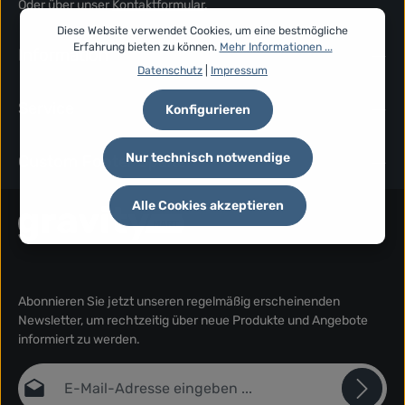
Oder über unser
Kontaktformular
.
Diese Website verwendet Cookies, um eine bestmögliche
Erfahrung bieten zu können.
Mehr Informationen ...
Information
Datenschutz
|
Impressum
Service
Konfigurieren
Nur technisch notwendige
Custom Footer Spalte
Alle Cookies akzeptieren
Abonnieren Sie jetzt unseren regelmäßig erscheinenden
Newsletter, um rechtzeitig über neue Produkte und Angebote
informiert zu werden.
E-Mail-Adresse*