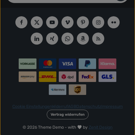
Datenschutz
Die mit einem Stern (*) markierten Felder sind Pflichtfelder.
Ich habe die
Datenschutzbestimmungen
zur Kenntnis
genommen und die
AGB
gelesen und bin mit ihnen
einverstanden.
*
Cookie Einstellungen
Widerruf
AGB
Datenschutz
Impressum
Vertrag widerrufen
© 2026 Theme Demo - with
by
Zenit Design