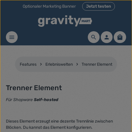
Optionaler Marketing Banner
Jetzt testen
Zum Hauptinhalt springen
Waren
Features
Erlebniswelten
Trenner Element
Trenner Element
Für Shopware
Self-hosted
Dieses Element erzeugt eine dezente Trennlinie zwischen
Blöcken. Du kannst das Element konfigurieren.