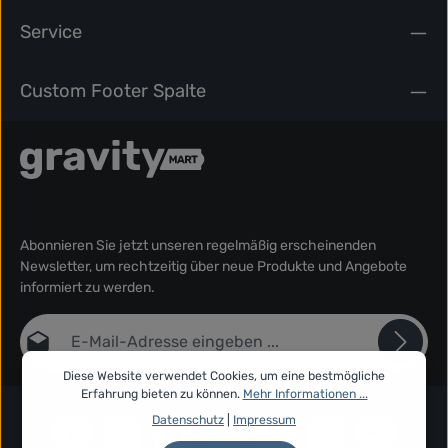
Service
Custom Footer Spalte
Abonnieren Sie jetzt unseren regelmäßig erscheinenden
Newsletter, um rechtzeitig über neue Produkte und Angebote
informiert zu werden.
E-Mail-Adresse*
Diese Website verwendet Cookies, um eine bestmögliche
Datenschutz
Erfahrung bieten zu können.
Mehr Informationen ...
Die mit einem Stern (*) markierten Felder sind Pflichtfelder.
Ich habe die
Datenschutzbestimmungen
zur Kenntnis
Datenschutz
|
Impressum
genommen und die
AGB
gelesen und bin mit ihnen