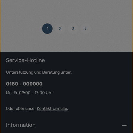
Farbe:
Farbe:
+ 2
+ 10
Altrosa
Beigegelb
Dunkelblau
Dunkelgrün
Flieder
Dunkelgrün
Altrosa
Beigegelb
Blau
Braun
Regulärer Preis:
Regulärer Preis:
20,00 €
89,00 €
1
2
3
Seite
Seite
Seite
Service-Hotline
Unterstützung und Beratung unter:
0180 - 000000
Mo-Fr, 09:00 - 17:00 Uhr
Oder über unser
Kontaktformular
.
Information