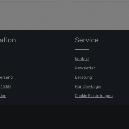
L
M
S
XL
n Wert ein oder benutze die Schaltfläch
Produkt Anzahl: 
ation
Service
Kontakt
Newsletter
Versand
Beratung
/ SEO
Händler-Login
ion
Cookie Einstellungen