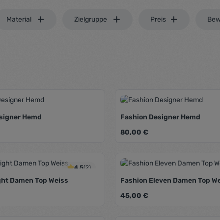
Material
Zielgruppe
Preis
Bew
signer Hemd
Fashion Designer Hemd
eis:
Regulärer Preis:
80,00 €
Farbe:
Schwarz
Weinrot
Schwarz
Weinro
n Wert ein oder benutze die Schaltfläch
t Anzahl: Gib den gewünschten Wert ein
Produkt Anzahl: 
4.5
(2)
ght Damen Top Weiss
Fashion Eleven Damen Top W
eis:
Regulärer Preis:
45,00 €