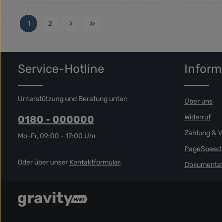
Größe:
Produkt Anzahl: Gib den gewünschte
1
2
Seite
Seite
Service-Hotline
Inform
Unterstützung und Beratung unter:
Über uns
Widerruf
0180 - 000000
Zahlung & 
Mo-Fr, 09:00 - 17:00 Uhr
PageSpeed 
Oder über unser
Kontaktformular
.
Dokumentat