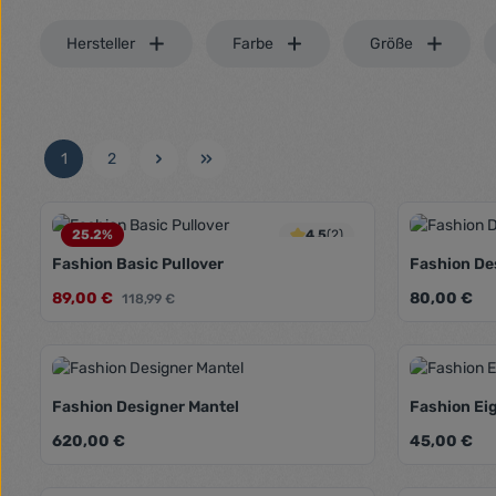
Hersteller
Farbe
Größe
1
2
Seite
Seite
25.2
%
4.5
(2)
Fashion Basic Pullover
Fashion De
Verkaufspreis:
Regulärer Pr
89,00 €
Regulärer Preis:
80,00 €
Farbe:
118,99 €
Produkt Anzahl: Gib den gewünschte
Produk
Fashion Designer Mantel
Fashion Ei
Regulärer Preis:
Regulärer Pr
620,00 €
Farbe:
45,00 €
Beige
Grau