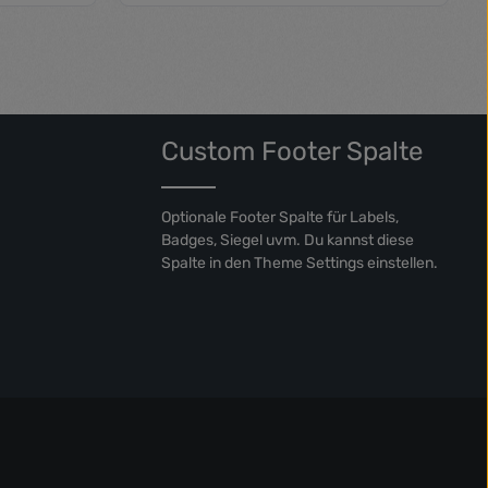
en um die Anzahl zu erhöhen oder zu red
Gib den gewünschten Wert ein oder benut
Produkt Anzahl: Gib den gew
Custom Footer Spalte
Optionale Footer Spalte für Labels,
Badges, Siegel uvm. Du kannst diese
Spalte in den Theme Settings einstellen.