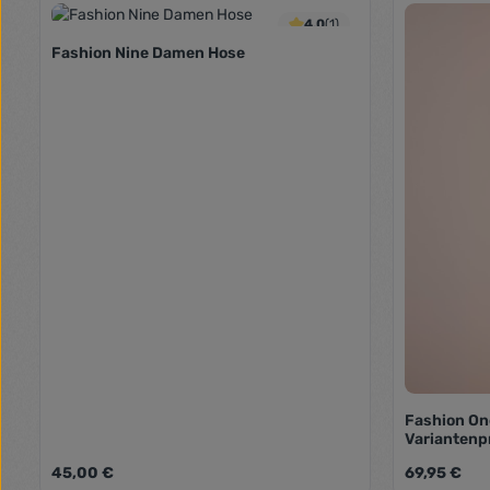
Produkt Anzahl: Gib den gewünschte
Produk
4.0
(1)
Fashion Nine Damen Hose
Fashion O
Variantenp
Regulärer Preis:
Regulärer Pr
45,00 €
69,95 €