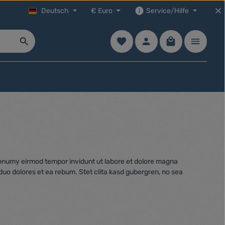
Deutsch
€
Euro
Service/Hilfe
Du hast 0 Produkte auf dem Mer
Warenkorb enth
 nonumy eirmod tempor invidunt ut labore et dolore magna
duo dolores et ea rebum. Stet clita kasd gubergren, no sea