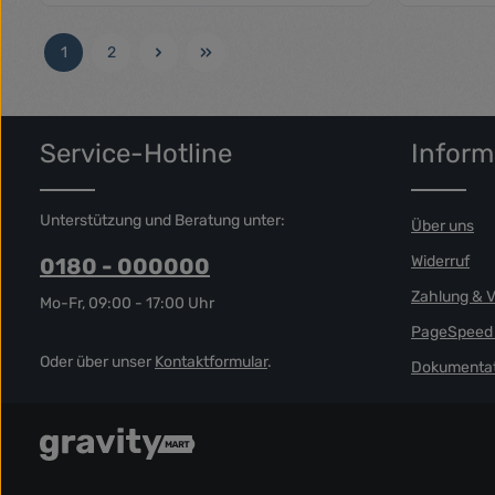
Größe:
Produkt Anzahl: Gib den gewünschte
1
2
Seite
Seite
Service-Hotline
Inform
Unterstützung und Beratung unter:
Über uns
Widerruf
0180 - 000000
Zahlung & 
Mo-Fr, 09:00 - 17:00 Uhr
PageSpeed 
Oder über unser
Kontaktformular
.
Dokumentat