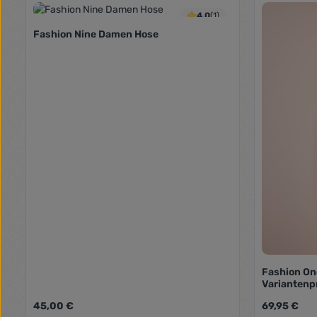
Produkt Anzahl: Gib den gewünschte
Produk
4.0
(1)
Fashion Nine Damen Hose
Fashion O
Variantenp
Regulärer Preis:
Regulärer Pr
45,00 €
69,95 €