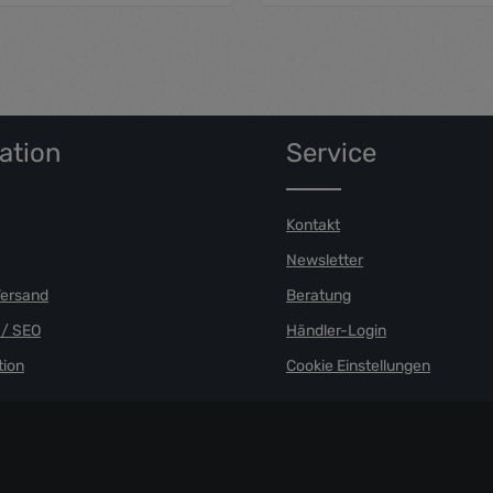
L
M
S
XL
n Wert ein oder benutze die Schaltfläch
Produkt Anzahl: 
ation
Service
Kontakt
Newsletter
Versand
Beratung
/ SEO
Händler-Login
ion
Cookie Einstellungen