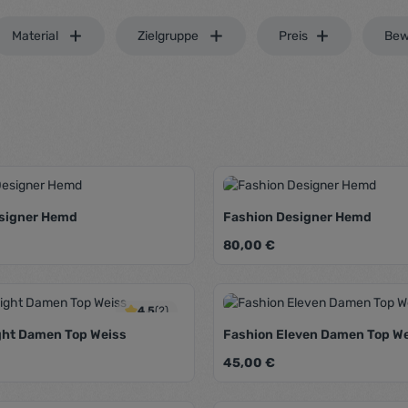
Material
Zielgruppe
Preis
Bew
signer Hemd
Fashion Designer Hemd
eis:
Regulärer Preis:
80,00 €
Farbe:
Schwarz
Weinrot
Schwarz
Weinro
n Wert ein oder benutze die Schaltfläch
t Anzahl: Gib den gewünschten Wert ein
Produkt Anzahl: 
4.5
(2)
ght Damen Top Weiss
Fashion Eleven Damen Top W
eis:
Regulärer Preis:
45,00 €