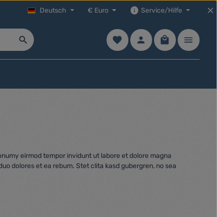
Deutsch
€
Euro
Service/Hilfe
Du hast 0 Produkte auf dem Mer
Warenkorb enth
 nonumy eirmod tempor invidunt ut labore et dolore magna
duo dolores et ea rebum. Stet clita kasd gubergren, no sea