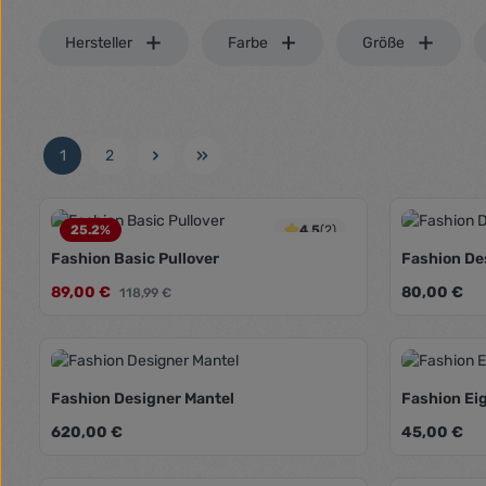
Hersteller
Farbe
Größe
1
2
Seite
Seite
25.2
%
4.5
(2)
Fashion Basic Pullover
Fashion De
Verkaufspreis:
Regulärer Pr
89,00 €
Regulärer Preis:
80,00 €
Farbe:
118,99 €
Produkt Anzahl: Gib den gewünschte
Produk
Fashion Designer Mantel
Fashion Ei
Regulärer Preis:
Regulärer Pr
620,00 €
Farbe:
45,00 €
Beige
Grau