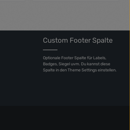
en um die Anzahl zu erhöhen oder zu red
Gib den gewünschten Wert ein oder benut
Produkt Anzahl: Gib den gew
Custom Footer Spalte
Optionale Footer Spalte für Labels,
Badges, Siegel uvm. Du kannst diese
Spalte in den Theme Settings einstellen.