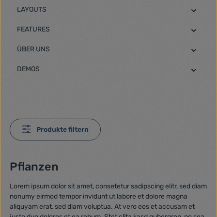
LAYOUTS
FEATURES
ÜBER UNS
DEMOS
Produkte filtern
Pflanzen
Lorem ipsum dolor sit amet, consetetur sadipscing elitr, sed diam
nonumy eirmod tempor invidunt ut labore et dolore magna
aliquyam erat, sed diam voluptua. At vero eos et accusam et
justo duo dolores et ea rebum. Stet clita kasd gubergren, no sea