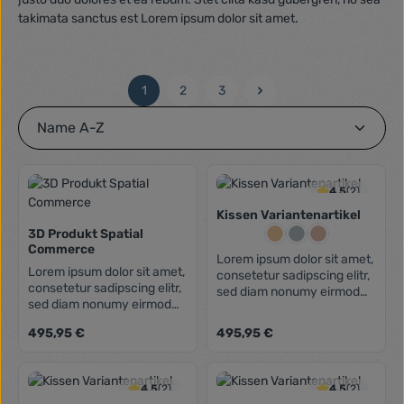
takimata sanctus est Lorem ipsum dolor sit amet.
1
2
3
Seite
Seite
Seite
4.5
(2)
Kissen Variantenartikel
Farbe:
3D Produkt Spatial
Beigegelb
Graublau
Puder
Commerce
Lorem ipsum dolor sit amet,
Lorem ipsum dolor sit amet,
consetetur sadipscing elitr,
consetetur sadipscing elitr,
sed diam nonumy eirmod
sed diam nonumy eirmod
tempor invidunt ut labore et
tempor invidunt ut labore et
dolore magna aliquyam
Regulärer Preis:
Regulärer Preis:
495,95 €
495,95 €
dolore magna aliquyam
erat, sed diam voluptua. At
erat, sed diam voluptua. At
vero eos et accusam et
vero eos et accusam et
justo duo dolores et ea
justo duo dolores et ea
rebum. Stet clita kasd
4.5
(2)
4.5
(2)
rebum. Stet clita kasd