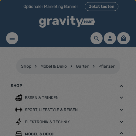
Optionaler Marketing Banner
Jetzt testen
Zum Hauptinhalt springen
Waren
Shop
Möbel & Deko
Garten
Pflanzen
SHOP
ESSEN & TRINKEN
SPORT, LIFESTYLE & REISEN
ELEKTRONIK & TECHNIK
MÖBEL & DEKO