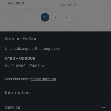
Regulärer Preis:
465,00 €
Regulärer Preis:
344,00 €
1
2
Seite
Seite
Service-Hotline
Unterstützung und Beratung unter:
0180 - 000000
Mo-Fr, 09:00 - 17:00 Uhr
Oder über unser
Kontaktformular
.
Information
Service