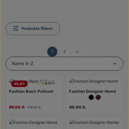
Produkte filtern
1
2
Seite
Seite
25.2
%
4.5
(2)
Fashion Basic Pullover
Fashion Designer Hemd
Farbe:
Schwarz
Weinrot
Verkaufspreis:
Regulärer Preis:
89,00 €
Regulärer Preis:
80,00 €
118,99 €