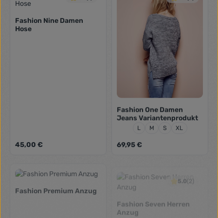
Fashion Nine Damen
Hose
Fashion One Damen
Jeans Variantenprodukt
Größe:
L
M
S
XL
Regulärer Preis:
Regulärer Preis:
45,00 €
69,95 €
5.0
(2)
Fashion Premium Anzug
Fashion Seven Herren
Anzug