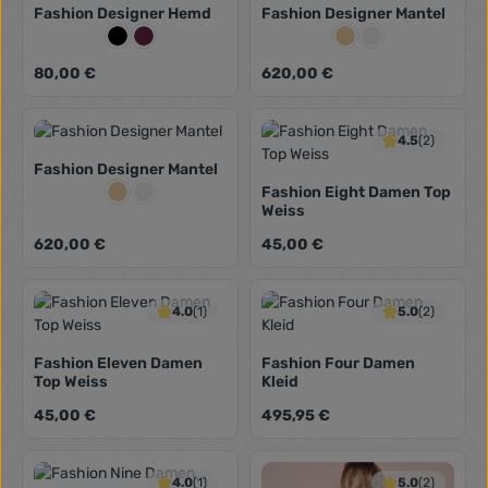
Fashion Designer Hemd
Fashion Designer Mantel
Farbe:
Farbe:
Schwarz
Weinrot
Beige
Grau
Regulärer Preis:
Regulärer Preis:
80,00 €
620,00 €
4.5
(2)
Fashion Designer Mantel
Farbe:
Fashion Eight Damen Top
Beige
Grau
Weiss
Regulärer Preis:
Regulärer Preis:
620,00 €
45,00 €
4.0
(1)
5.0
(2)
Fashion Eleven Damen
Fashion Four Damen
Top Weiss
Kleid
Regulärer Preis:
Regulärer Preis:
45,00 €
495,95 €
4.0
(1)
5.0
(2)