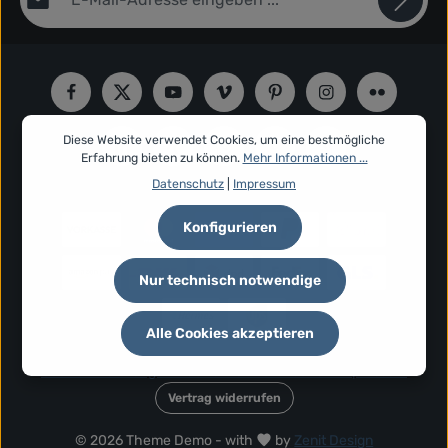
Datenschutz
Die mit einem Stern (*) markierten Felder sind Pflichtfelder.
Ich habe die
Datenschutzbestimmungen
zur Kenntnis
genommen und die
AGB
gelesen und bin mit ihnen
einverstanden.
*
Diese Website verwendet Cookies, um eine bestmögliche
Erfahrung bieten zu können.
Mehr Informationen ...
Datenschutz
|
Impressum
Konfigurieren
Nur technisch notwendige
Alle Cookies akzeptieren
Cookie Einstellungen
Widerruf
AGB
Datenschutz
Impressum
Vertrag widerrufen
© 2026 Theme Demo - with
by
Zenit Design