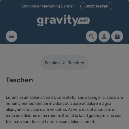
Optionaler Marketing Banner
Jetzt testen
Zum Hauptinhalt springen
Waren
Fashion
Taschen
Taschen
Lorem ipsum dolor sit amet, consetetur sadipscing elitr, sed diam
nonumy eirmod tempor invidunt ut labore et dolore magna
aliquyam erat, sed diam voluptua. At vero eos et accusam et
justo duo dolores et ea rebum. Stet clita kasd gubergren, no sea
takimata sanctus est Lorem ipsum dolor sit amet.