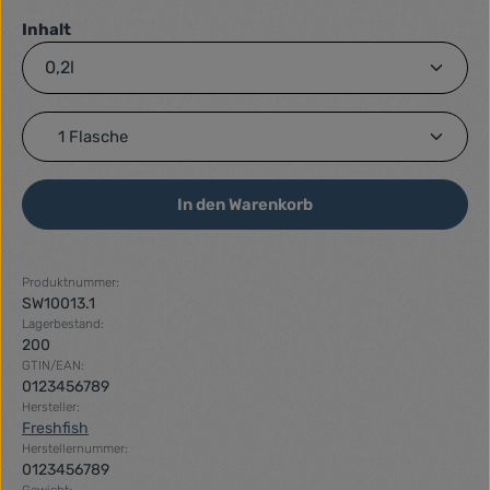
auswählen
Inhalt
Produkt Anzahl: Gib den gewünschten Wert ein ode
In den Warenkorb
Produktnummer:
SW10013.1
Lagerbestand:
200
GTIN/EAN:
0123456789
Hersteller:
Freshfish
Herstellernummer:
0123456789
Gewicht: