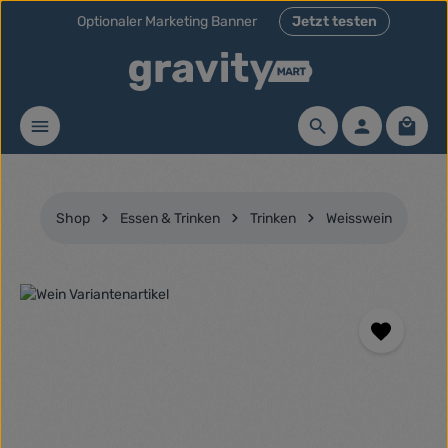
Optionaler Marketing Banner
Jetzt testen
Zum Hauptinhalt springen
Waren
Shop
Essen & Trinken
Trinken
Weisswein
Bildergalerie überspringen