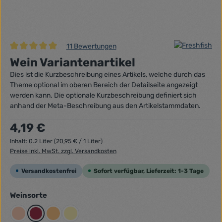
11 Bewertungen
Durchschnittliche Bewertung von 5 von 5 Sternen
Wein Variantenartikel
Dies ist die Kurzbeschreibung eines Artikels, welche durch das
Theme optional im oberen Bereich der Detailseite angezeigt
werden kann. Die optionale Kurzbeschreibung definiert sich
anhand der Meta-Beschreibung aus den Artikelstammdaten.
Regulärer Preis:
4,19 €
Inhalt:
0.2 Liter
(20,95 € / 1 Liter)
Preise inkl. MwSt. zzgl. Versandkosten
Versandkostenfrei
Sofort verfügbar, Lieferzeit: 1-3 Tage
auswählen
Weinsorte
Rosé
Rot
Rotweiß
Weiß