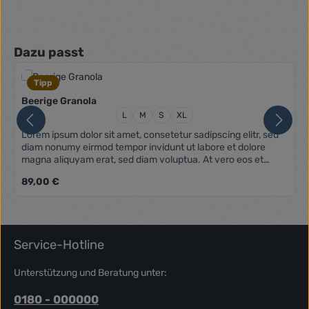
Produktgalerie überspringen
Dazu passt
Tipp
Beerige Granola
Größe:
L
M
S
XL
Lorem ipsum dolor sit amet, consetetur sadipscing elitr, sed
diam nonumy eirmod tempor invidunt ut labore et dolore
magna aliquyam erat, sed diam voluptua. At vero eos et
accusam et justo duo dolores et ea rebum. Stet clita kasd
Regulärer Preis:
89,00 €
gubergren, no sea takimata sanctus est Lorem ipsum dolor
sit amet. Lorem ipsum dolor sit amet, consetetur sadipscing
elitr, sed diam nonumy eirmod tempor invidunt ut labore et
dolore magna aliquyam erat, sed diam voluptua. At vero eos
et accusam et justo duo dolores et ea rebum. Stet clita kasd
Service-Hotline
gubergren, no sea takimata sanctus est Lorem ipsum dolor
sit amet.
Unterstützung und Beratung unter:
0180 - 000000