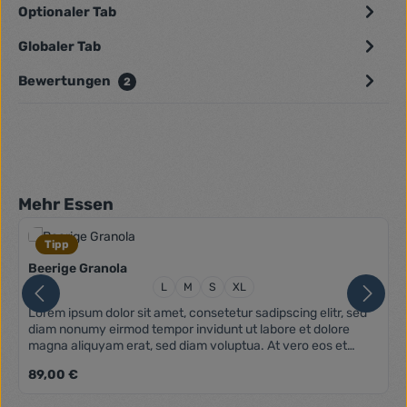
Optionaler Tab
Globaler Tab
Bewertungen
2
Produktgalerie überspringen
Mehr Essen
Tipp
Beerige Granola
Größe:
L
M
S
XL
Lorem ipsum dolor sit amet, consetetur sadipscing elitr, sed
diam nonumy eirmod tempor invidunt ut labore et dolore
magna aliquyam erat, sed diam voluptua. At vero eos et
accusam et justo duo dolores et ea rebum. Stet clita kasd
Regulärer Preis:
89,00 €
gubergren, no sea takimata sanctus est Lorem ipsum dolor
sit amet. Lorem ipsum dolor sit amet, consetetur sadipscing