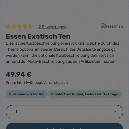
2 Bewertungen
Durchschnittliche Bewertung von 4.5 von 5 Sternen
Essen Exotisch Ten
Dies ist die Kurzbeschreibung eines Artikels, welche durch das
Theme optional im oberen Bereich der Detailseite angezeigt
werden kann. Die optionale Kurzbeschreibung definiert sich
anhand der Meta-Beschreibung aus den Artikelstammdaten.
Regulärer Preis:
49,94 €
Preise inkl. MwSt. zzgl. Versandkosten
Versandkostenfrei
Sofort verfügbar, Lieferzeit: 1-3 Tage
Produkt Anzahl: Gib den gewünschten Wert ein ode