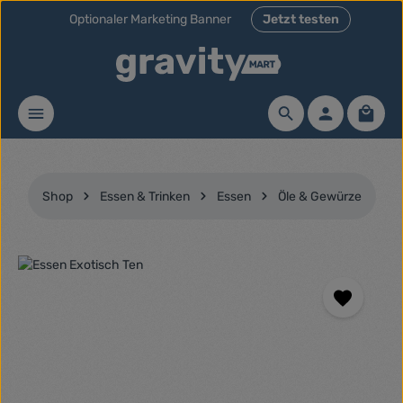
Optionaler Marketing Banner
Jetzt testen
Zum Hauptinhalt springen
Waren
Shop
Essen & Trinken
Essen
Öle & Gewürze
Bildergalerie überspringen