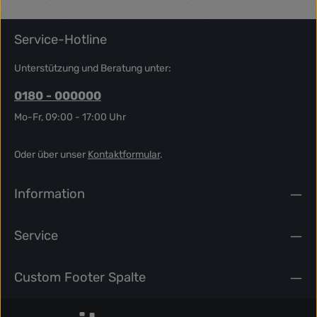
elitr, sed diam nonumy eirmod tempor invidunt ut labore et
dolore magna aliquyam erat, sed diam voluptua. At vero eos
et accusam et justo duo dolores et ea rebum. Stet clita kasd
Service-Hotline
gubergren, no sea takimata sanctus est Lorem ipsum dolor
sit amet.
Unterstützung und Beratung unter:
0180 - 000000
Mo-Fr, 09:00 - 17:00 Uhr
Oder über unser
Kontaktformular
.
Information
Service
Custom Footer Spalte