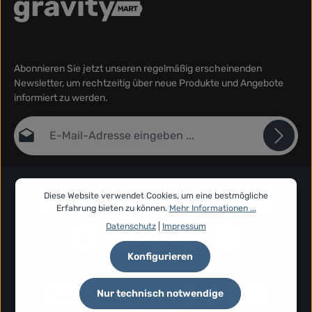
Abonnieren Sie jetzt unseren regelmäßig erscheinenden
Newsletter, um rechtzeitig über neue Produkte und Angebote
informiert zu werden.
E-Mail-Adresse*
Datenschutz
Die mit einem Stern (*) markierten Felder sind Pflichtfelder.
Ich habe die
Datenschutzbestimmungen
zur Kenntnis
Diese Website verwendet Cookies, um eine bestmögliche
genommen und die
AGB
gelesen und bin mit ihnen
Erfahrung bieten zu können.
Mehr Informationen ...
einverstanden.
*
Datenschutz
|
Impressum
Konfigurieren
Nur technisch notwendige