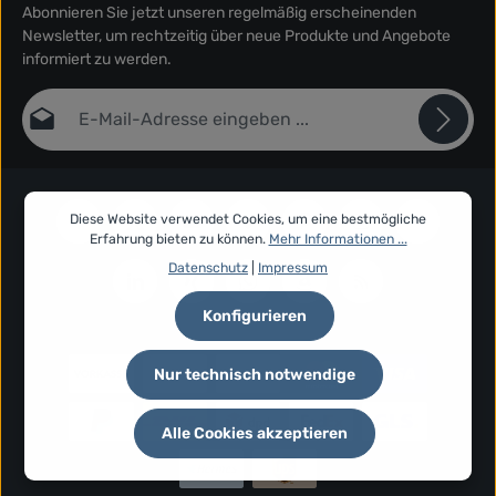
Abonnieren Sie jetzt unseren regelmäßig erscheinenden
Newsletter, um rechtzeitig über neue Produkte und Angebote
informiert zu werden.
E-Mail-Adresse*
Datenschutz
Die mit einem Stern (*) markierten Felder sind Pflichtfelder.
Ich habe die
Datenschutzbestimmungen
zur Kenntnis
Diese Website verwendet Cookies, um eine bestmögliche
genommen und die
AGB
gelesen und bin mit ihnen
Erfahrung bieten zu können.
Mehr Informationen ...
einverstanden.
*
Datenschutz
|
Impressum
Konfigurieren
Nur technisch notwendige
Alle Cookies akzeptieren