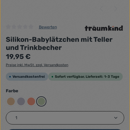
Bewerten
Durchschnittliche Bewertung von 0 von 5 Sternen
Silikon-Babylätzchen mit Teller
und Trinkbecher
Regulärer Preis:
19,95 €
Preise inkl. MwSt. zzgl. Versandkosten
Versandkostenfrei
Sofort verfügbar, Lieferzeit: 1-3 Tage
auswählen
Farbe
Beigegelb
Flieder
Lachsrot Pastell
Pastellgrün
Produkt Anzahl: Gib den gewünschten Wert ein ode