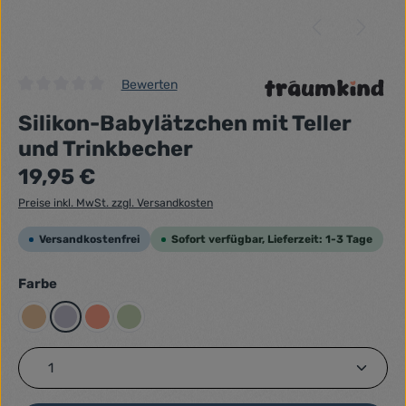
Bewerten
Durchschnittliche Bewertung von 0 von 5 Sternen
Silikon-Babylätzchen mit Teller
und Trinkbecher
Regulärer Preis:
19,95 €
Preise inkl. MwSt. zzgl. Versandkosten
Versandkostenfrei
Sofort verfügbar, Lieferzeit: 1-3 Tage
auswählen
Farbe
Beigegelb
Flieder
Lachsrot Pastell
Pastellgrün
Produkt Anzahl: Gib den gewünschten Wert ein ode