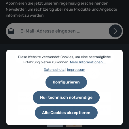
Abonnieren Sie jetzt unseren regelmäßig erscheinenden
Newsletter, um rechtzeitig über neue Produkte und Angebote
informiert zu werden.
E-Mail-Adresse*
Datenschutz
Die mit einem Stern (*) markierten Felder sind Pflichtfelder.
Ich habe die
Datenschutzbestimmungen
zur Kenntnis
Diese Website verwendet Cookies, um eine bestmögliche
genommen und die
AGB
gelesen und bin mit ihnen
Erfahrung bieten zu können.
Mehr Informationen ...
einverstanden.
*
Datenschutz
|
Impressum
Konfigurieren
Nur technisch notwendige
Alle Cookies akzeptieren