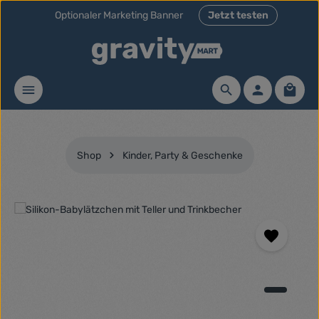
Optionaler Marketing Banner
Jetzt testen
Zum Hauptinhalt springen
Waren
Shop
Kinder, Party & Geschenke
Bildergalerie überspringen