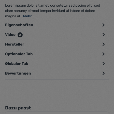
Lorem ipsum dolor sit amet, consetetur sadipscing elitr, sed
diam nonumy eirmod tempor invidunt ut labore et dolore
magna al…
Mehr
Eigenschaften
Video
2
Hersteller
Optionaler Tab
Globaler Tab
Bewertungen
Produktgalerie überspringen
Dazu passt