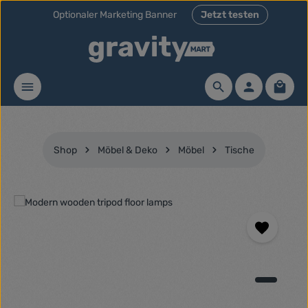
Optionaler Marketing Banner
Jetzt testen
Zum Hauptinhalt springen
Waren
Shop
Möbel & Deko
Möbel
Tische
Bildergalerie überspringen