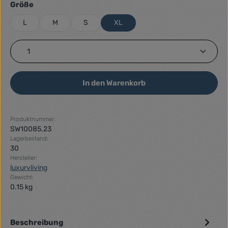
auswählen
Größe
L
M
S
XL
Produkt Anzahl: Gib den gewünschten Wert ein ode
In den Warenkorb
Produktnummer:
SW10085.23
Lagerbestand:
30
Hersteller:
luxuryliving
Gewicht:
0.15 kg
Beschreibung