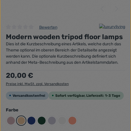
Bewerten
Durchschnittliche Bewertung von 0 von 5 Sternen
Modern wooden tripod floor lamps
Dies ist die Kurzbeschreibung eines Artikels, welche durch das
Theme optional im oberen Bereich der Detailseite angezeigt
werden kann. Die optionale Kurzbeschreibung definiert sich
anhand der Meta-Beschreibung aus den Artikelstammdaten.
Regulärer Preis:
20,00 €
Preise inkl. MwSt. zzgl. Versandkosten
Versandkostenfrei
Sofort verfügbar, Lieferzeit: 1-3 Tage
auswählen
Farbe
Altrosa
Beigegelb
Dunkelblau
Dunkelgrün
Flieder
Grau
Lachsrot Pastell