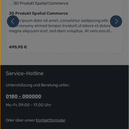
3D Produkt Spatial Commerce
Lorem ipsum dolor sit amet, consetetur sadipscing elitr, sed
diam nonumy eirmod tempor invidunt ut labore et dolore
magna aliquyam erat, sed diam voluptua. At vero eos et
accusam et justo duo dolores et ea rebum. Stet clita kasd
gubergren, no sea takimata sanctus est Lorem ipsum dolor
sit amet. Lorem ipsum dolor sit amet, consetetur sadipscing
Regulärer Preis:
495,95 €
elitr, sed diam nonumy eirmod tempor invidunt ut labore et
dolore magna aliquyam erat, sed diam voluptua. At vero eos
et accusam et justo duo dolores et ea rebum. Stet clita kasd
gubergren, no sea takimata sanctus est Lorem ipsum dolor
sit amet.
Service-Hotline
Unterstützung und Beratung unter:
0180 - 000000
Mo-Fr, 09:00 - 17:00 Uhr
Oder über unser
Kontaktformular
.