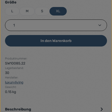
auswählen
Größe
L
M
S
XL
Produkt Anzahl: Gib den gewünschten Wert ein ode
In den Warenkorb
Produktnummer:
SW10085.22
Lagerbestand:
30
Hersteller:
luxuryliving
Gewicht:
0.15 kg
Beschreibung