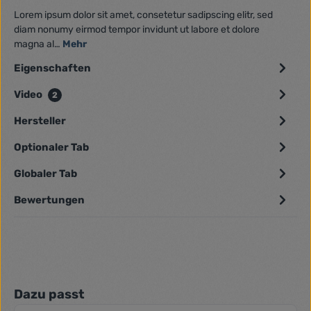
Lorem ipsum dolor sit amet, consetetur sadipscing elitr, sed
diam nonumy eirmod tempor invidunt ut labore et dolore
magna al…
Mehr
Eigenschaften
Video
2
Hersteller
Optionaler Tab
Globaler Tab
Bewertungen
Produktgalerie überspringen
Dazu passt