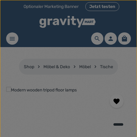
Optionaler Marketing Banner
Jetzt testen
Zum Hauptinhalt springen
Waren
Shop
Möbel & Deko
Möbel
Tische
Bildergalerie überspringen