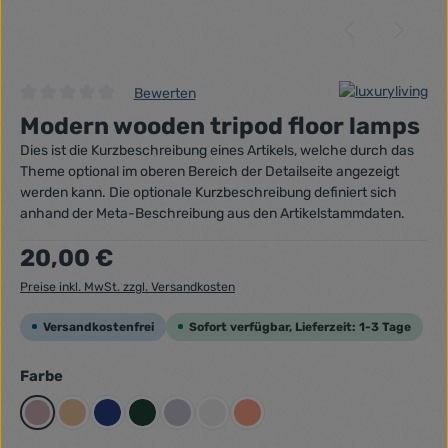
Bewerten
Durchschnittliche Bewertung von 0 von 5 Sternen
Modern wooden tripod floor lamps
Dies ist die Kurzbeschreibung eines Artikels, welche durch das
Theme optional im oberen Bereich der Detailseite angezeigt
werden kann. Die optionale Kurzbeschreibung definiert sich
anhand der Meta-Beschreibung aus den Artikelstammdaten.
Regulärer Preis:
20,00 €
Preise inkl. MwSt. zzgl. Versandkosten
Versandkostenfrei
Sofort verfügbar, Lieferzeit: 1-3 Tage
auswählen
Farbe
Altrosa
Beigegelb
Dunkelblau
Dunkelgrün
Flieder
Grau
Lachsrot Pastell