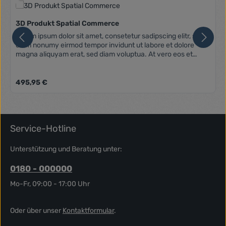
3D Produkt Spatial Commerce
Lorem ipsum dolor sit amet, consetetur sadipscing elitr, sed
diam nonumy eirmod tempor invidunt ut labore et dolore
magna aliquyam erat, sed diam voluptua. At vero eos et
accusam et justo duo dolores et ea rebum. Stet clita kasd
gubergren, no sea takimata sanctus est Lorem ipsum dolor
sit amet. Lorem ipsum dolor sit amet, consetetur sadipscing
Regulärer Preis:
495,95 €
elitr, sed diam nonumy eirmod tempor invidunt ut labore et
dolore magna aliquyam erat, sed diam voluptua. At vero eos
et accusam et justo duo dolores et ea rebum. Stet clita kasd
gubergren, no sea takimata sanctus est Lorem ipsum dolor
sit amet.
Service-Hotline
Unterstützung und Beratung unter:
0180 - 000000
Mo-Fr, 09:00 - 17:00 Uhr
Oder über unser
Kontaktformular
.