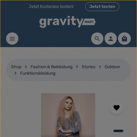
Jetzt Kostenlos testen!
Jetzt testen
Zum Hauptinhalt springen
Teste unsere Themes 30 Tage
Optionaler Marketing Banner
Waren
Shop
Fashion & Bekleidung
Stories
Outdoor
Funktionskleidung
Bildergalerie überspringen