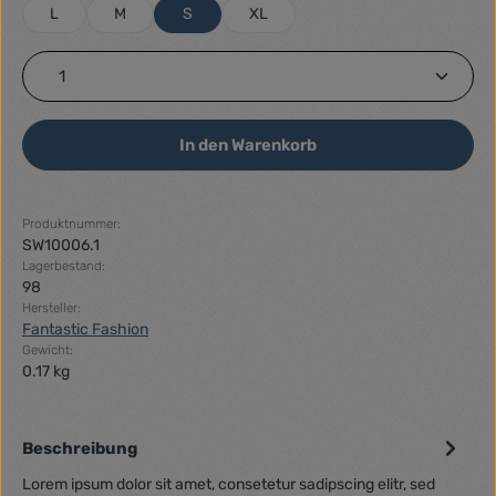
L
M
S
XL
Produkt Anzahl: Gib den gewünschten Wert ein ode
In den Warenkorb
Produktnummer:
SW10006.1
Lagerbestand:
98
Hersteller:
Fantastic Fashion
Gewicht:
0.17 kg
Beschreibung
Lorem ipsum dolor sit amet, consetetur sadipscing elitr, sed