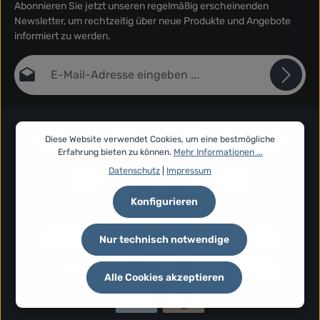
Abonnieren Sie jetzt unseren regelmäßig erscheinenden
Newsletter, um rechtzeitig über neue Produkte und Angebote
informiert zu werden.
E-Mail-Adresse*
Datenschutz
Die mit einem Stern (*) markierten Felder sind Pflichtfelder.
Ich habe die
Datenschutzbestimmungen
zur Kenntnis
Diese Website verwendet Cookies, um eine bestmögliche
genommen und die
AGB
gelesen und bin mit ihnen
Erfahrung bieten zu können.
Mehr Informationen ...
einverstanden.
*
Datenschutz
|
Impressum
Konfigurieren
Nur technisch notwendige
Alle Cookies akzeptieren