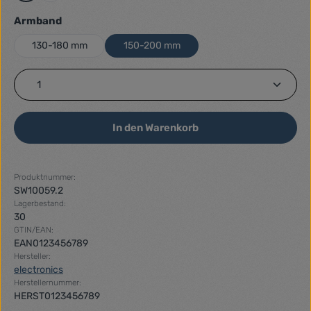
auswählen
Armband
130-180 mm
150-200 mm
Produkt Anzahl: Gib den gewünschten Wert ein ode
In den Warenkorb
Produktnummer:
SW10059.2
Lagerbestand:
30
GTIN/EAN:
EAN0123456789
Hersteller:
electronics
Herstellernummer:
HERST0123456789