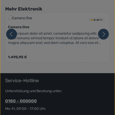
Produktgalerie überspringen
Mehr Elektronik
5.0
(2)
Camera One
Lorem ipsum dolor sit amet, consetetur sadipscing elitr, sed
diam nonumy eirmod tempor invidunt ut labore et dolore
magna aliquyam erat, sed diam voluptua. At vero eos et
accusam et justo duo dolores et ea rebum. Stet clita kasd
gubergren, no sea takimata sanctus est Lorem ipsum dolor
sit amet. Lorem ipsum dolor sit amet, consetetur sadipscing
Regulärer Preis:
1.495,95 €
elitr, sed diam nonumy eirmod tempor invidunt ut labore et
dolore magna aliquyam erat, sed diam voluptua. At vero eos
et accusam et justo duo dolores et ea rebum. Stet clita kasd
gubergren, no sea takimata sanctus est Lorem ipsum dolor
sit amet.
Service-Hotline
Unterstützung und Beratung unter:
0180 - 000000
Mo-Fr, 09:00 - 17:00 Uhr