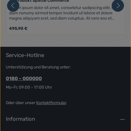
3D Produkt Spatial Commerce
Lorem ipsum dolor sit amet, consetetur sadipscing elitr, sed
diam nonumy eirmod tempor invidunt ut labore et dolore
magna aliquyam erat, sed diam voluptua. At vero eos et
accusam et justo duo dolores et ea rebum. Stet clita kasd
Regulärer Preis:
495,95 €
gubergren, no sea takimata sanctus est Lorem ipsum dolor
sit amet. Lorem ipsum dolor sit amet, consetetur sadipscing
elitr, sed diam nonumy eirmod tempor invidunt ut labore et
dolore magna aliquyam erat, sed diam voluptua. At vero eos
et accusam et justo duo dolores et ea rebum. Stet clita kasd
Service-Hotline
gubergren, no sea takimata sanctus est Lorem ipsum dolor
sit amet.
Unterstützung und Beratung unter:
0180 - 000000
Mo-Fr, 09:00 - 17:00 Uhr
Oder über unser
Kontaktformular
.
Information