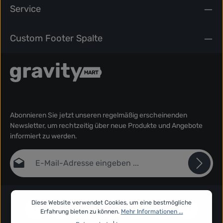
Service
Custom Footer Spalte
Abonnieren Sie jetzt unseren regelmäßig erscheinenden
Newsletter, um rechtzeitig über neue Produkte und Angebote
informiert zu werden.
E-Mail-Adresse*
Datenschutz
Die mit einem Stern (*) markierten Felder sind Pflichtfelder.
Ich habe die
Datenschutzbestimmungen
zur Kenntnis
Diese Website verwendet Cookies, um eine bestmögliche
genommen und die
AGB
gelesen und bin mit ihnen
Erfahrung bieten zu können.
Mehr Informationen ...
einverstanden.
*