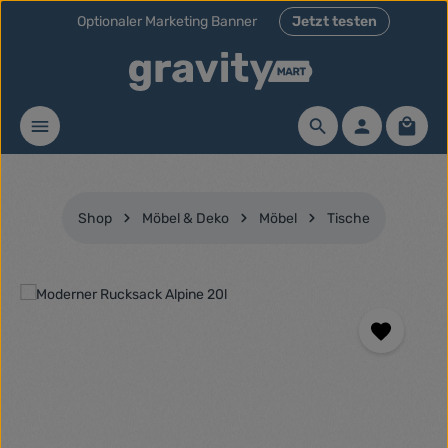
Optionaler Marketing Banner
Jetzt testen
Zum Hauptinhalt springen
Waren
Shop
Möbel & Deko
Möbel
Tische
Bildergalerie überspringen