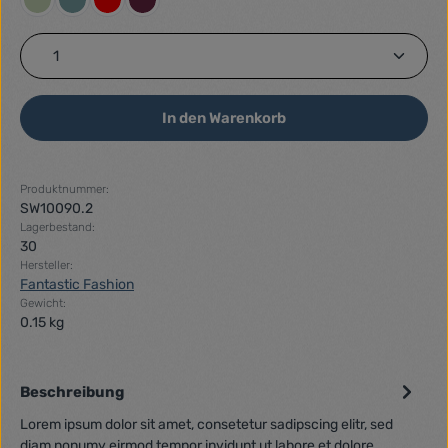
Pastellgrün
Petrol
Rot
Weinrot
Produkt Anzahl: Gib den gewünschten Wert ein ode
In den Warenkorb
Produktnummer:
SW10090.2
Lagerbestand:
30
Hersteller:
Fantastic Fashion
Gewicht:
0.15 kg
Beschreibung
Lorem ipsum dolor sit amet, consetetur sadipscing elitr, sed
diam nonumy eirmod tempor invidunt ut labore et dolore