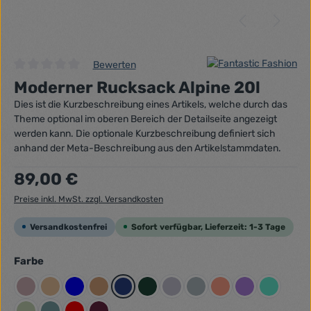
Bewerten
Durchschnittliche Bewertung von 0 von 5 Sternen
Moderner Rucksack Alpine 20l
Dies ist die Kurzbeschreibung eines Artikels, welche durch das
Theme optional im oberen Bereich der Detailseite angezeigt
werden kann. Die optionale Kurzbeschreibung definiert sich
anhand der Meta-Beschreibung aus den Artikelstammdaten.
Regulärer Preis:
89,00 €
Preise inkl. MwSt. zzgl. Versandkosten
Versandkostenfrei
Sofort verfügbar, Lieferzeit: 1-3 Tage
auswählen
Farbe
Altrosa
Beigegelb
Blau
Braun
Dunkelblau
Dunkelgrün
Flieder
Graublau
Lachsrot Pastell
Lila
Mint