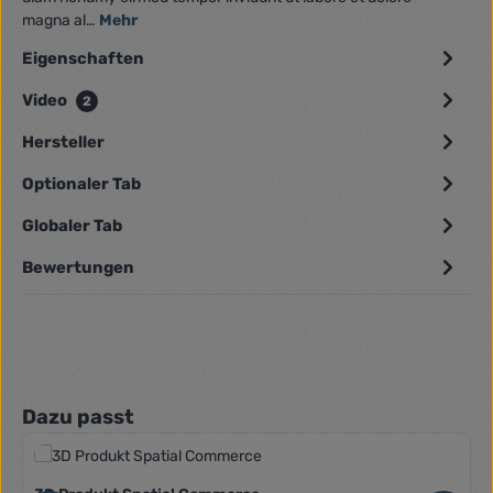
magna al…
Mehr
Eigenschaften
Video
2
Hersteller
Optionaler Tab
Globaler Tab
Bewertungen
Produktgalerie überspringen
Dazu passt