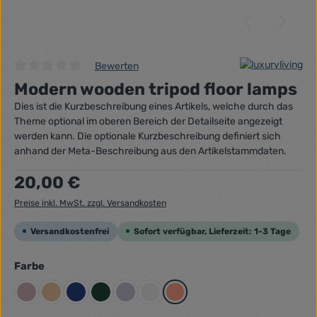
Bewerten
Durchschnittliche Bewertung von 0 von 5 Sternen
Modern wooden tripod floor lamps
Dies ist die Kurzbeschreibung eines Artikels, welche durch das
Theme optional im oberen Bereich der Detailseite angezeigt
werden kann. Die optionale Kurzbeschreibung definiert sich
anhand der Meta-Beschreibung aus den Artikelstammdaten.
Regulärer Preis:
20,00 €
Preise inkl. MwSt. zzgl. Versandkosten
Versandkostenfrei
Sofort verfügbar, Lieferzeit: 1-3 Tage
auswählen
Farbe
Altrosa
Beigegelb
Dunkelblau
Dunkelgrün
Flieder
Grau
Lachsrot Pastell