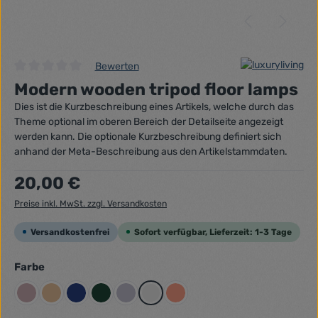
Bewerten
Durchschnittliche Bewertung von 0 von 5 Sternen
Modern wooden tripod floor lamps
Dies ist die Kurzbeschreibung eines Artikels, welche durch das
Theme optional im oberen Bereich der Detailseite angezeigt
werden kann. Die optionale Kurzbeschreibung definiert sich
anhand der Meta-Beschreibung aus den Artikelstammdaten.
Regulärer Preis:
20,00 €
Preise inkl. MwSt. zzgl. Versandkosten
Versandkostenfrei
Sofort verfügbar, Lieferzeit: 1-3 Tage
auswählen
Farbe
Altrosa
Beigegelb
Dunkelblau
Dunkelgrün
Flieder
Grau
Lachsrot Pastell