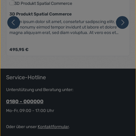
3D Produkt Spatial Commerce
Lorem ipsum dolor sit amet, consetetur sadipscing elitr, sed
diam nonumy eirmod tempor invidunt ut labore et dolore
magna aliquyam erat, sed diam voluptua. At vero eos et
accusam et justo duo dolores et ea rebum. Stet clita kasd
gubergren, no sea takimata sanctus est Lorem ipsum dolor
sit amet. Lorem ipsum dolor sit amet, consetetur sadipscing
Regulärer Preis:
495,95 €
elitr, sed diam nonumy eirmod tempor invidunt ut labore et
dolore magna aliquyam erat, sed diam voluptua. At vero eos
et accusam et justo duo dolores et ea rebum. Stet clita kasd
gubergren, no sea takimata sanctus est Lorem ipsum dolor
sit amet.
Service-Hotline
Unterstützung und Beratung unter:
0180 - 000000
Mo-Fr, 09:00 - 17:00 Uhr
Oder über unser
Kontaktformular
.