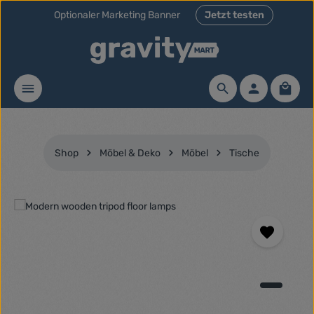
Optionaler Marketing Banner
Jetzt testen
Zum Hauptinhalt springen
Waren
Shop
Möbel & Deko
Möbel
Tische
Bildergalerie überspringen