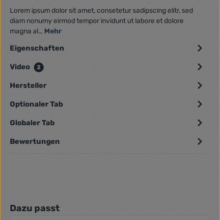
Lorem ipsum dolor sit amet, consetetur sadipscing elitr, sed
diam nonumy eirmod tempor invidunt ut labore et dolore
magna al…
Mehr
Eigenschaften
Video
2
Hersteller
Optionaler Tab
Globaler Tab
Bewertungen
Produktgalerie überspringen
Dazu passt