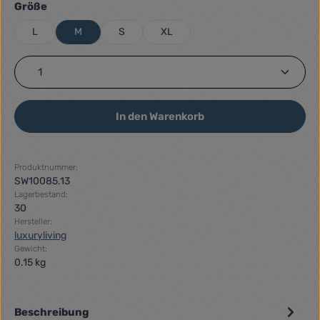
auswählen
Größe
L
M
S
XL
Produkt Anzahl: Gib den gewünschten Wert ein ode
In den Warenkorb
Produktnummer:
SW10085.13
Lagerbestand:
30
Hersteller:
luxuryliving
Gewicht:
0.15 kg
Beschreibung