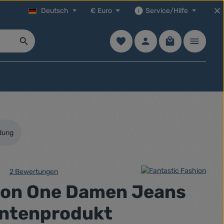
Deutsch
€
Euro
Service/Hilfe
Du hast 0 Produkte auf dem Mer
Warenkorb enth
dung
2 Bewertungen
che Bewertung von 5 von 5 Sternen
ion One Damen Jeans
antenprodukt