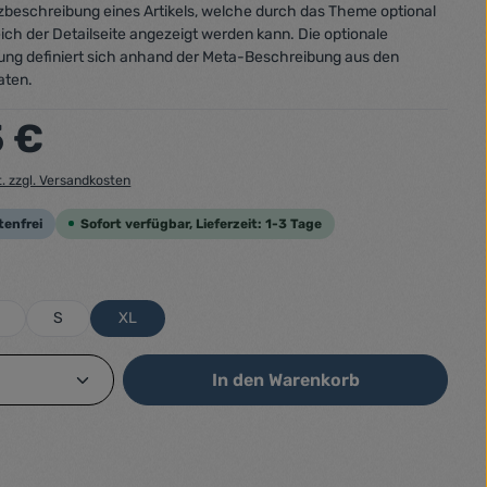
urzbeschreibung eines Artikels, welche durch das Theme optional
ich der Detailseite angezeigt werden kann. Die optionale
ung definiert sich anhand der Meta-Beschreibung aus den
aten.
:
5 €
t. zzgl. Versandkosten
tenfrei
Sofort verfügbar, Lieferzeit: 1-3 Tage
ählen
S
XL
Anzahl: Gib den gewünschten Wert ein od
In den Warenkorb