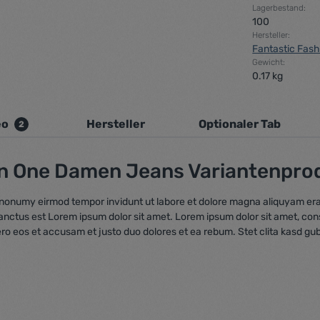
Lagerbestand:
100
Hersteller:
Fantastic Fash
Gewicht:
0.17 kg
eo
Hersteller
Optionaler Tab
2
n One Damen Jeans Variantenpro
m nonumy eirmod tempor invidunt ut labore et dolore magna aliquyam era
sanctus est Lorem ipsum dolor sit amet. Lorem ipsum dolor sit amet, co
ero eos et accusam et justo duo dolores et ea rebum. Stet clita kasd gu