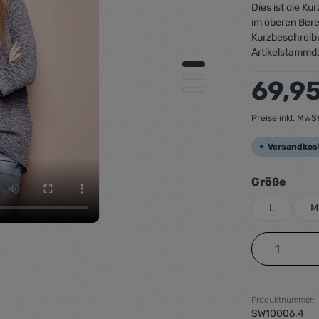
Dies ist die K
im oberen Bere
Kurzbeschreib
Artikelstammd
Regulärer Preis
69,9
Preise inkl. MwS
Versandkos
ausw
Größe
L
M
Produkt 
Produktnummer:
SW10006.4