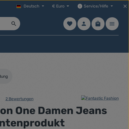
Deutsch
€
Euro
Service/Hilfe
Du hast 0 Produkte auf dem Mer
Warenkorb enth
dung
2 Bewertungen
che Bewertung von 5 von 5 Sternen
ion One Damen Jeans
antenprodukt