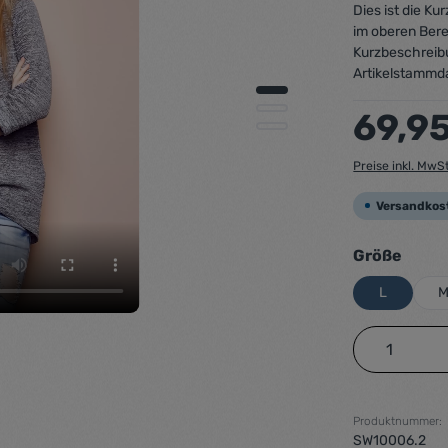
Dies ist die K
im oberen Bere
Kurzbeschreib
Artikelstammd
Regulärer Preis
69,9
Preise inkl. MwS
Versandkos
ausw
Größe
L
Produkt 
Produktnummer:
SW10006.2