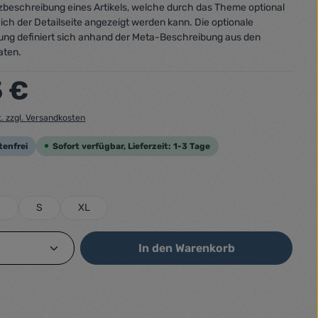
urzbeschreibung eines Artikels, welche durch das Theme optional
ich der Detailseite angezeigt werden kann. Die optionale
ung definiert sich anhand der Meta-Beschreibung aus den
aten.
:
5 €
t. zzgl. Versandkosten
tenfrei
Sofort verfügbar, Lieferzeit: 1-3 Tage
ählen
M
S
XL
Anzahl: Gib den gewünschten Wert ein od
In den Warenkorb