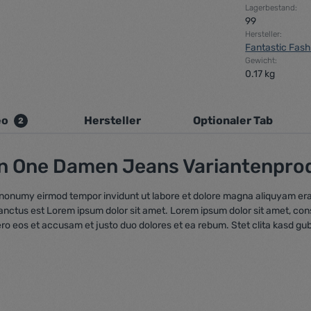
Lagerbestand:
99
Hersteller:
Fantastic Fash
Gewicht:
0.17 kg
eo
Hersteller
Optionaler Tab
2
n One Damen Jeans Variantenpro
m nonumy eirmod tempor invidunt ut labore et dolore magna aliquyam era
sanctus est Lorem ipsum dolor sit amet. Lorem ipsum dolor sit amet, co
ero eos et accusam et justo duo dolores et ea rebum. Stet clita kasd gu