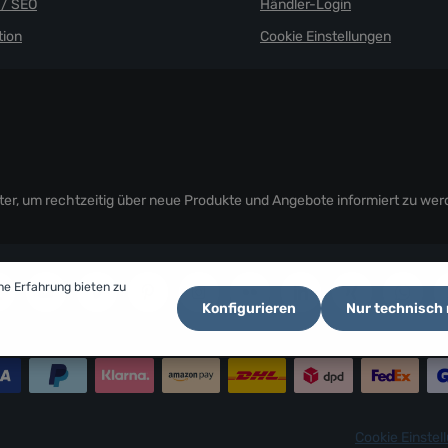
/ SEO
Händler-Login
ion
Cookie Einstellungen
er, um rechtzeitig über neue Produkte und Angebote informiert zu wer
he Erfahrung bieten zu
Konfigurieren
Nur technisch
Cookie Einstel