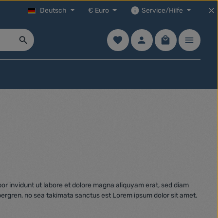
Deutsch
€
Euro
Service/Hilfe
Du hast 0 Produkte auf dem Mer
Warenkorb enth
or invidunt ut labore et dolore magna aliquyam erat, sed diam
bergren, no sea takimata sanctus est Lorem ipsum dolor sit amet.