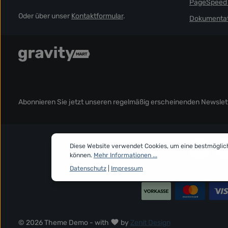
PageSpeed 
Oder über unser
Kontaktformular
.
Dokumentat
Abonnieren Sie jetzt unseren regelmäßig erscheinenden Newslett
Diese Website verwendet Cookies, um eine bestmöglic
können.
Mehr Informationen ...
Datenschutz
|
Impressum
© 2026 Theme Demo - with
by
Zenit Design