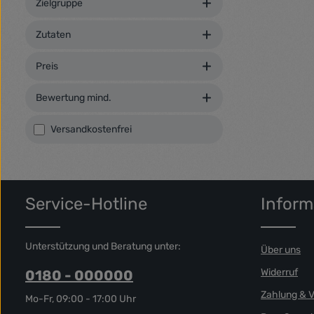
Zielgruppe
dolore magna
voluptua. At
Zutaten
duo dolores e
gubergren, n
Lorem ipsum 
Preis
Bewertung mind.
Filter hinzufügen: Versandkostenfrei
Versandkostenfrei
Service-Hotline
Inform
Unterstützung und Beratung unter:
Über uns
Widerruf
0180 - 000000
Zahlung & 
Mo-Fr, 09:00 - 17:00 Uhr