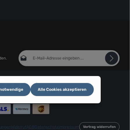
E-Mail-Adresse*
den.
Datenschutz
Die mit einem Stern (*) markierten Felder sind
Ich habe die
Datenschutzbestimmungen
zur
Pflichtfelder.
Kenntnis genommen und die
AGB
gelesen und bin
 notwendige
Alle Cookies akzeptieren
mit ihnen einverstanden.
*
lungen
Widerruf
AGB
Datenschutz
Impressum
Vertrag widerrufen