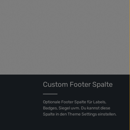
d diam
dolore magna aliquyam erat, sed diam
 et justo
voluptua. At vero eos et accusam et justo
ta kasd
duo dolores et ea rebum. Stet clita kasd
tus est
gubergren, no sea takimata sanctus est
Lorem ipsum dolor sit amet.
Custom Footer Spalte
Optionale Footer Spalte für Labels,
Badges, Siegel uvm. Du kannst diese
Spalte in den Theme Settings einstellen.