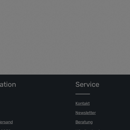
 aliquyam erat, sed diam
dolore magna aliquyam erat, se
 vero eos et accusam et justo
voluptua. At vero eos et accusam
t ea rebum. Stet clita kasd
duo dolores et ea rebum. Stet cli
o sea takimata sanctus est
gubergren, no sea takimata sanc
dolor sit amet.
Lorem ipsum dolor sit amet.
ation
Service
Kontakt
Newsletter
Versand
Beratung