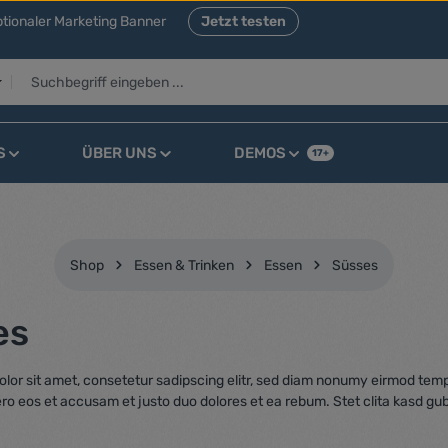
tionaler Marketing Banner
Jetzt testen
S
ÜBER UNS
DEMOS
17+
Shop
Essen & Trinken
Essen
Süsses
es
lor sit amet, consetetur sadipscing elitr, sed diam nonumy eirmod temp
ero eos et accusam et justo duo dolores et ea rebum. Stet clita kasd gu