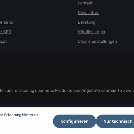
Kontakt
Newsletter
Versand
Beratung
/ SEO
Händler-Login
ion
Cookie Einstellungen
er, um rechtzeitig über neue Produkte und Angebote informiert zu wer
he Erfahrung bieten zu
Konfigurieren
Nur technisch