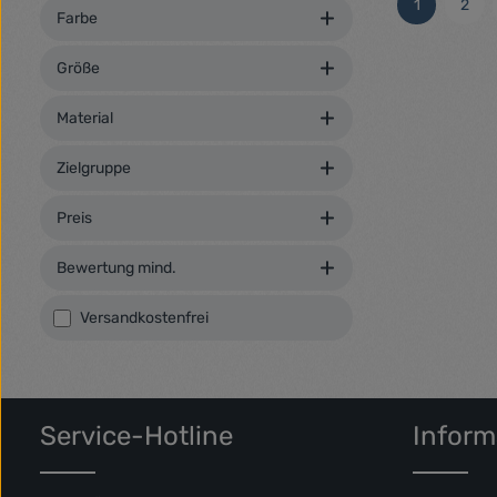
1
2
Seite
Seit
Farbe
consetetur sa
nonumy eirmo
dolore magna
Größe
voluptua. At
duo dolores e
Material
gubergren, n
Lorem ipsum 
Zielgruppe
Preis
Bewertung mind.
Filter hinzufügen: Versandkostenfrei
Versandkostenfrei
Service-Hotline
Inform