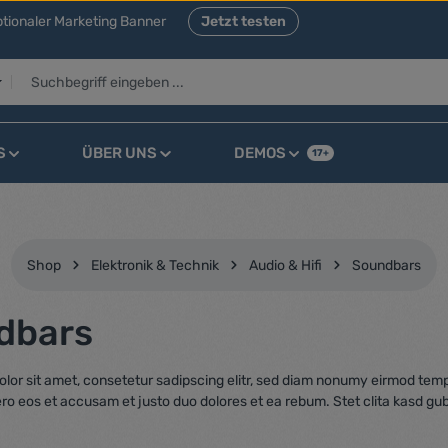
tionaler Marketing Banner
Jetzt testen
S
ÜBER UNS
DEMOS
17+
Shop
Elektronik & Technik
Audio & Hifi
Soundbars
dbars
lor sit amet, consetetur sadipscing elitr, sed diam nonumy eirmod temp
ero eos et accusam et justo duo dolores et ea rebum. Stet clita kasd gu