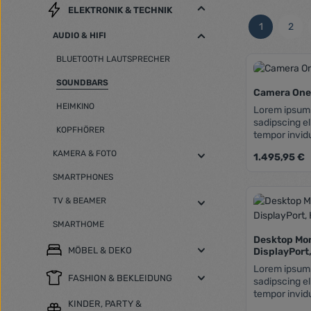
ELEKTRONIK & TECHNIK
1
2
Seite
Seit
AUDIO & HIFI
BLUETOOTH LAUTSPRECHER
SOUNDBARS
Camera On
HEIMKINO
Lorem ipsum 
sadipscing e
KOPFHÖRER
tempor invid
aliquyam era
KAMERA & FOTO
Regulärer Pre
1.495,95 €
eos et accus
rebum. Stet c
SMARTPHONES
takimata san
Produk
amet. Lorem 
TV & BEAMER
consetetur sa
nonumy eirmo
SMARTHOME
dolore magna
Desktop Mon
voluptua. At
MÖBEL & DEKO
DisplayPort
duo dolores e
Lorem ipsum 
gubergren, n
FASHION & BEKLEIDUNG
sadipscing e
Lorem ipsum 
tempor invid
KINDER, PARTY &
aliquyam era