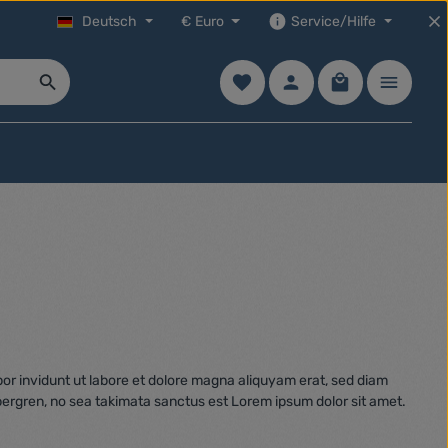
Deutsch
€
Euro
Service/Hilfe
Du hast 0 Produkte auf dem Mer
Warenkorb enth
or invidunt ut labore et dolore magna aliquyam erat, sed diam
bergren, no sea takimata sanctus est Lorem ipsum dolor sit amet.