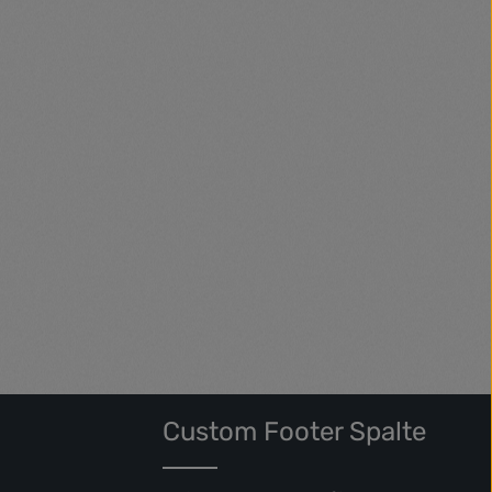
diam
consetetur sadipscing elitr, sed diam
t labore et
nonumy eirmod tempor invidunt ut labore et
d diam
dolore magna aliquyam erat, sed diam
 et justo
voluptua. At vero eos et accusam et justo
ta kasd
duo dolores et ea rebum. Stet clita kasd
tus est
gubergren, no sea takimata sanctus est
Lorem ipsum dolor sit amet.
Custom Footer Spalte