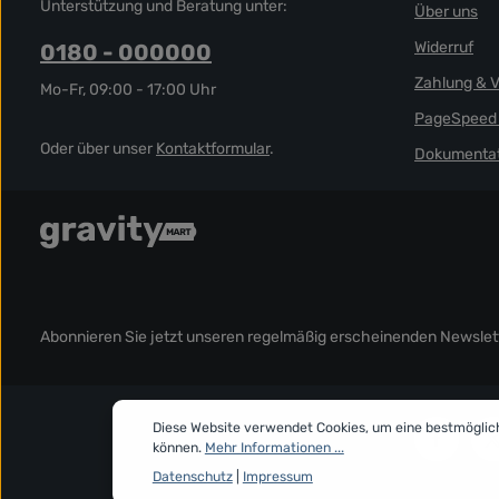
Unterstützung und Beratung unter:
Über uns
Widerruf
0180 - 000000
Zahlung & 
Mo-Fr, 09:00 - 17:00 Uhr
PageSpeed 
Oder über unser
Kontaktformular
.
Dokumentat
Abonnieren Sie jetzt unseren regelmäßig erscheinenden Newslett
Diese Website verwendet Cookies, um eine bestmöglic
können.
Mehr Informationen ...
Datenschutz
|
Impressum