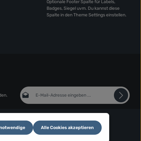
Optionale Footer Spalte für Labels,
Badges, Siegel uvm. Du kannst diese
Spalte in den Theme Settings einstellen.
E-Mail-Adresse*
den.
Datenschutz
Die mit einem Stern (*) markierten Felder sind
Ich habe die
Datenschutzbestimmungen
zur
Pflichtfelder.
Kenntnis genommen und die
AGB
gelesen und bin
 notwendige
Alle Cookies akzeptieren
mit ihnen einverstanden.
*