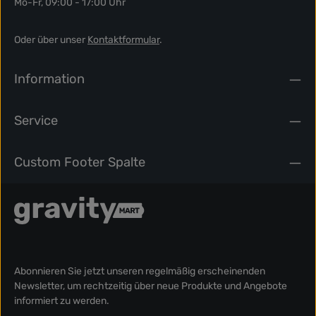
et accusam et justo duo
Mo-Fr, 09:00 - 17:00 Uhr
dolores et ea rebum. Stet
dolores et ea rebum. Stet
clita kasd gubergren, no
clita kasd gubergren, no
sea takimata sanctus est
sea takimata sanctus est
Oder über unser
Kontaktformular
.
Lorem ipsum dolor sit amet.
Lorem ipsum dolor sit amet.
Information
Service
Custom Footer Spalte
Abonnieren Sie jetzt unseren regelmäßig erscheinenden
Newsletter, um rechtzeitig über neue Produkte und Angebote
informiert zu werden.