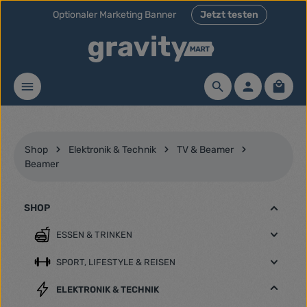
Optionaler Marketing Banner
Jetzt testen
Zum Hauptinhalt springen
Waren
Shop
Elektronik & Technik
TV & Beamer
Beamer
SHOP
ESSEN & TRINKEN
SPORT, LIFESTYLE & REISEN
ELEKTRONIK & TECHNIK