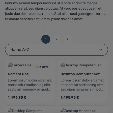
nonumy eirmod tempor invidunt ut labore et dolore magna
aliquyam erat, sed diam voluptua. At vero eos et accusam et
justo duo dolores et ea rebum. Stet clita kasd gubergren, no sea
takimata sanctus est Lorem ipsum dolor sit amet.
1
2
Seite
Seite
5.0
(2)
Camera One
Desktop Computer Set
Lorem ipsum dolor sit amet,
Lorem ipsum dolor sit amet,
consetetur sadipscing elitr,
consetetur sadipscing elitr,
sed diam nonumy eirmod
sed diam nonumy eirmod
tempor invidunt ut labore et
tempor invidunt ut labore et
Regulärer Preis:
Regulärer Preis:
1.495,95 €
1.495,95 €
dolore magna aliquyam
dolore magna aliquyam
erat, sed diam voluptua. At
erat, sed diam voluptua. At
vero eos et accusam et
vero eos et accusam et
justo duo dolores et ea
justo duo dolores et ea