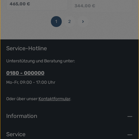
Regulärer Preis:
465,00 €
Regulärer Preis:
344,00 €
1
2
Seite
Seite
Service-Hotline
Unterstützung und Beratung unter:
0180 - 000000
Mo-Fr, 09:00 - 17:00 Uhr
Oder über unser
Kontaktformular
.
Information
Service