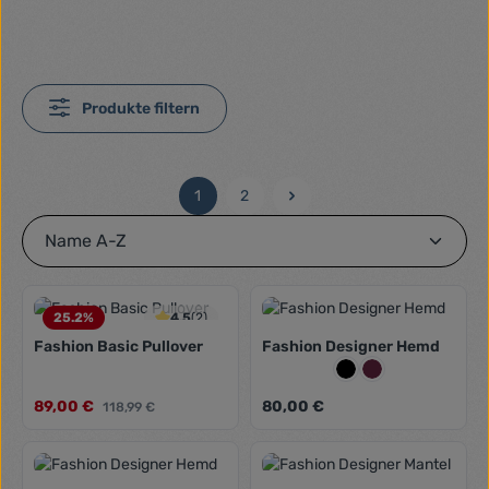
Produkte filtern
1
2
Seite
Seite
25.2
%
4.5
(2)
Fashion Basic Pullover
Fashion Designer Hemd
Farbe:
Schwarz
Weinrot
Verkaufspreis:
Regulärer Preis:
89,00 €
Regulärer Preis:
80,00 €
118,99 €