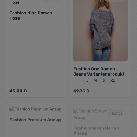
Fashion Nine Damen
Hose
Fashion One Damen
Jeans Variantenprodukt
Größe:
L
M
S
XL
Regulärer Preis:
Regulärer Preis:
45,00 €
69,95 €
5.0
(2)
Fashion Premium Anzug
Fashion Seven Herren
Anzug