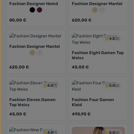
Fashion Designer Hemd
Fashion Designer Mantel
Farbe:
Farbe:
Schwarz
Weinrot
Beige
Grau
Regulärer Preis:
Regulärer Preis:
80,00 €
620,00 €
4.5
(2)
Fashion Designer Mantel
Farbe:
Fashion Eight Damen Top
Beige
Grau
Weiss
Regulärer Preis:
Regulärer Preis:
620,00 €
45,00 €
4.0
(1)
5.0
(2)
Fashion Eleven Damen
Fashion Four Damen
Top Weiss
Kleid
Regulärer Preis:
Regulärer Preis:
45,00 €
495,95 €
4.0
(1)
5.0
(2)