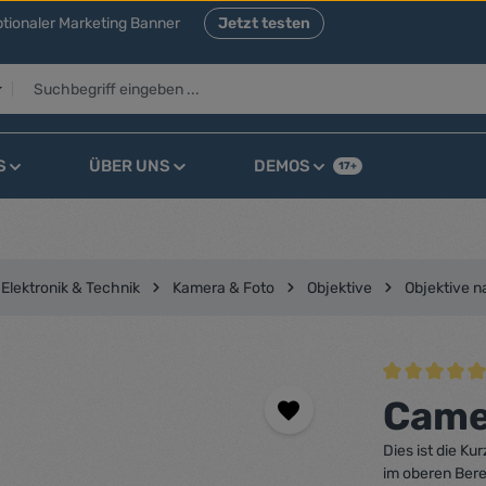
tionaler Marketing Banner
Jetzt testen
S
ÜBER UNS
DEMOS
17+
Elektronik & Technik
Kamera & Foto
Objektive
Objektive 
Durchschnittli
Came
Dies ist die K
im oberen Bere