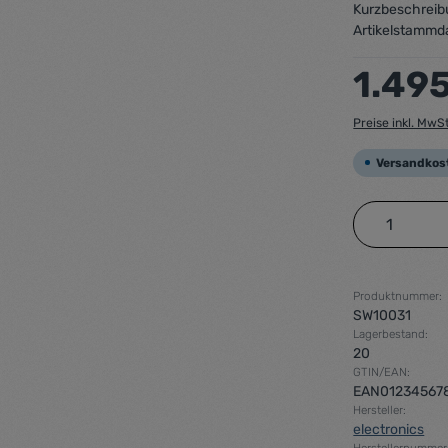
Kurzbeschreib
Artikelstammd
Regulärer Preis
1.49
Preise inkl. MwS
Versandkos
Produkt 
Produktnummer:
SW10031
Lagerbestand:
20
GTIN/EAN:
EAN01234567
Hersteller:
electronics
Herstellernummer