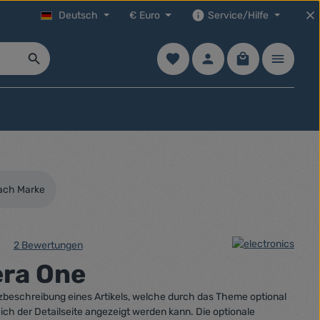
Deutsch
€
Euro
Service/Hilfe
Du hast 0 Produkte auf dem Mer
Warenkorb enth
nach Marke
2 Bewertungen
che Bewertung von 5 von 5 Sternen
ra One
urzbeschreibung eines Artikels, welche durch das Theme optional
ich der Detailseite angezeigt werden kann. Die optionale