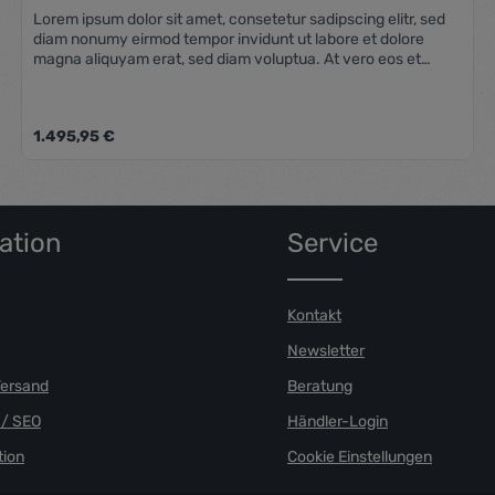
Lorem ipsum dolor sit amet, consetetur sadipscing elitr, sed
diam nonumy eirmod tempor invidunt ut labore et dolore
magna aliquyam erat, sed diam voluptua. At vero eos et
accusam et justo duo dolores et ea rebum. Stet clita kasd
gubergren, no sea takimata sanctus est Lorem ipsum dolor sit
amet. Lorem ipsum dolor sit amet, consetetur sadipscing elitr,
Regulärer Preis:
1.495,95 €
sed diam nonumy eirmod tempor invidunt ut labore et dolore
magna aliquyam erat, sed diam voluptua. At vero eos et
accusam et justo duo dolores et ea rebum. Stet clita kasd
n Wert ein oder benutze die Schaltfläch
Produkt Anzahl: Gib den gewünschten
gubergren, no sea takimata sanctus est Lorem ipsum dolor sit
amet.
ation
Service
Kontakt
Newsletter
Versand
Beratung
/ SEO
Händler-Login
ion
Cookie Einstellungen