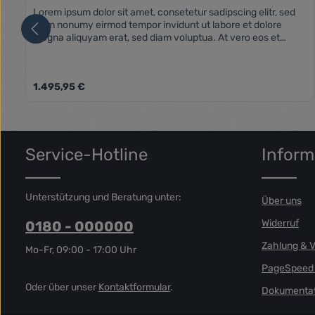
Lorem ipsum dolor sit amet, consetetur sadipscing elitr, sed
diam nonumy eirmod tempor invidunt ut labore et dolore
magna aliquyam erat, sed diam voluptua. At vero eos et
accusam et justo duo dolores et ea rebum. Stet clita kasd
gubergren, no sea takimata sanctus est Lorem ipsum dolor sit
amet. Lorem ipsum dolor sit amet, consetetur sadipscing elitr,
Regulärer Preis:
1.495,95 €
sed diam nonumy eirmod tempor invidunt ut labore et dolore
magna aliquyam erat, sed diam voluptua. At vero eos et
accusam et justo duo dolores et ea rebum. Stet clita kasd
Produkt Anzahl: Gib den gewünschte
gubergren, no sea takimata sanctus est Lorem ipsum dolor sit
amet.
Service-Hotline
Inform
Unterstützung und Beratung unter:
Über uns
Widerruf
0180 - 000000
Zahlung & 
Mo-Fr, 09:00 - 17:00 Uhr
PageSpeed 
Oder über unser
Kontaktformular
.
Dokumentat