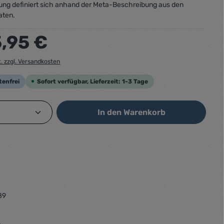
ung definiert sich anhand der Meta-Beschreibung aus den
aten.
:
5,95 €
t. zzgl. Versandkosten
tenfrei
Sofort verfügbar, Lieferzeit: 1-3 Tage
Anzahl: Gib den gewünschten Wert ein od
In den Warenkorb
89
: