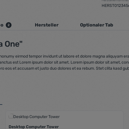
HERST012345
eo
Hersteller
Optionaler Tab
2
a One"
m nonumy eirmod tempor invidunt ut labore et dolore magna aliquyam era
sanctus est Lorem ipsum dolor sit amet. Lorem ipsum dolor sit amet, co
ero eos et accusam et justo duo dolores et ea rebum. Stet clita kasd gu
Desktop Computer Tower