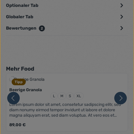
Optionaler Tab
Globaler Tab
Bewertungen
2
Produktgalerie überspringen
Mehr Food
Tipp
Beerige Granola
Größe:
L
M
S
XL
Lorem ipsum dolor sit amet, consetetur sadipscing elitr, sed
diam nonumy eirmod tempor invidunt ut labore et dolore
magna aliquyam erat, sed diam voluptua. At vero eos et
accusam et justo duo dolores et ea rebum. Stet clita kasd
Regulärer Preis:
89,00 €
gubergren, no sea takimata sanctus est Lorem ipsum dolor
sit amet. Lorem ipsum dolor sit amet, consetetur sadipscing