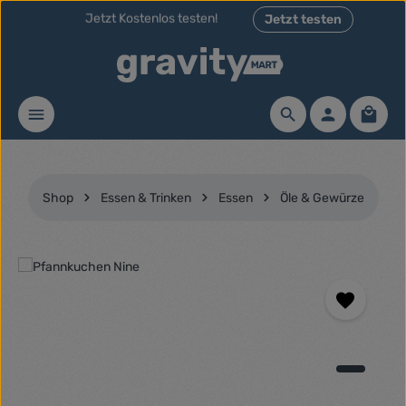
Jetzt testen
Zum Hauptinhalt springen
Jetzt Kostenlos testen!
Teste unsere Themes 30 Tage
Waren
Shop
Essen & Trinken
Essen
Öle & Gewürze
Bildergalerie überspringen