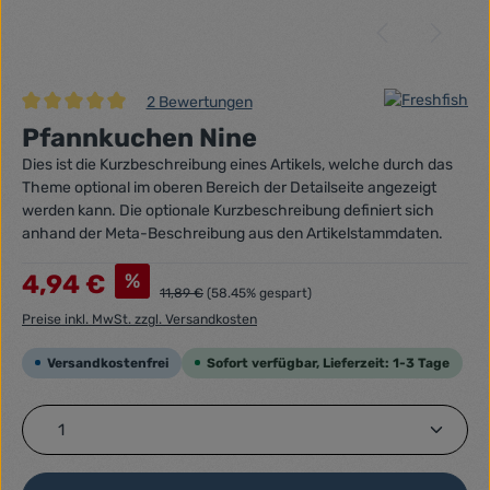
2 Bewertungen
Durchschnittliche Bewertung von 5 von 5 Sternen
Pfannkuchen Nine
Dies ist die Kurzbeschreibung eines Artikels, welche durch das
Theme optional im oberen Bereich der Detailseite angezeigt
werden kann. Die optionale Kurzbeschreibung definiert sich
anhand der Meta-Beschreibung aus den Artikelstammdaten.
Verkaufspreis:
%
4,94 €
Regulärer Preis:
11,89 €
(58.45% gespart)
Preise inkl. MwSt. zzgl. Versandkosten
Versandkostenfrei
Sofort verfügbar, Lieferzeit: 1-3 Tage
Produkt Anzahl: Gib den gewünschten Wert ein ode