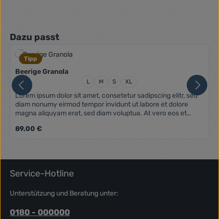
Produktgalerie überspringen
Dazu passt
Tipp
Beerige Granola
Größe:
L
M
S
XL
Lorem ipsum dolor sit amet, consetetur sadipscing elitr, sed
diam nonumy eirmod tempor invidunt ut labore et dolore
magna aliquyam erat, sed diam voluptua. At vero eos et
accusam et justo duo dolores et ea rebum. Stet clita kasd
Regulärer Preis:
89,00 €
gubergren, no sea takimata sanctus est Lorem ipsum dolor
sit amet. Lorem ipsum dolor sit amet, consetetur sadipscing
elitr, sed diam nonumy eirmod tempor invidunt ut labore et
dolore magna aliquyam erat, sed diam voluptua. At vero eos
et accusam et justo duo dolores et ea rebum. Stet clita kasd
Service-Hotline
gubergren, no sea takimata sanctus est Lorem ipsum dolor
sit amet.
Unterstützung und Beratung unter:
0180 - 000000