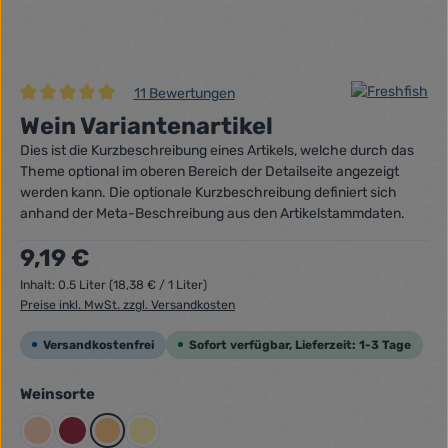
11 Bewertungen
Durchschnittliche Bewertung von 5 von 5 Sternen
Wein Variantenartikel
Dies ist die Kurzbeschreibung eines Artikels, welche durch das
Theme optional im oberen Bereich der Detailseite angezeigt
werden kann. Die optionale Kurzbeschreibung definiert sich
anhand der Meta-Beschreibung aus den Artikelstammdaten.
Regulärer Preis:
9,19 €
Inhalt:
0.5 Liter
(18,38 € / 1 Liter)
Preise inkl. MwSt. zzgl. Versandkosten
Versandkostenfrei
Sofort verfügbar, Lieferzeit: 1-3 Tage
auswählen
Weinsorte
Rosé
Rot
Rotweiß
Weiß