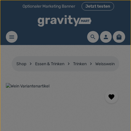
Optionaler Marketing Banner
Jetzt testen
Zum Hauptinhalt springen
Waren
Shop
Essen & Trinken
Trinken
Weisswein
Bildergalerie überspringen