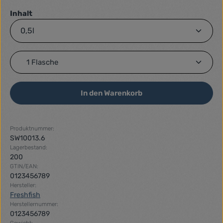
auswählen
Inhalt
Produkt Anzahl: Gib den gewünschten Wert ein ode
In den Warenkorb
Produktnummer:
SW10013.6
Lagerbestand:
200
GTIN/EAN:
0123456789
Hersteller:
Freshfish
Herstellernummer:
0123456789
Gewicht: