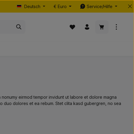
Deutsch
€
Euro
Service/Hilfe
Du hast 0 Produkte auf dem Me
Warenkorb enth
iam nonumy eirmod tempor invidunt ut labore et dolore magna
to duo dolores et ea rebum. Stet clita kasd gubergren, no sea