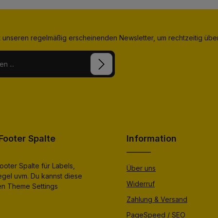
t unseren regelmäßig erscheinenden Newsletter, um rechtzeitig üb
ten Felder sind Pflichtfelder.
bestimmungen
zur Kenntnis
lesen und bin mit ihnen
ooter Spalte
Information
ooter Spalte für Labels,
Über uns
egel uvm. Du kannst diese
Widerruf
den Theme Settings
Zahlung & Versand
PageSpeed / SEO