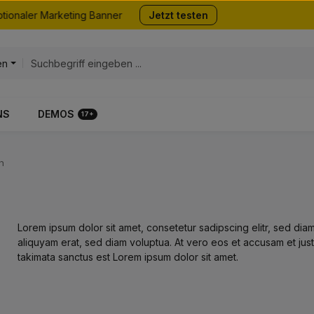
tionaler Marketing Banner
Jetzt testen
en
NS
DEMOS
17+
n
Lorem ipsum dolor sit amet, consetetur sadipscing elitr, sed d
aliquyam erat, sed diam voluptua. At vero eos et accusam et jus
takimata sanctus est Lorem ipsum dolor sit amet.