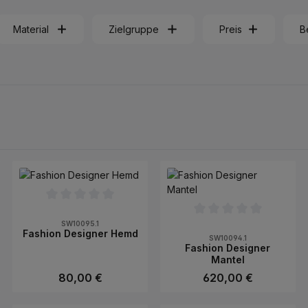
Material
Zielgruppe
Preis
B
ertung von 0 von 5 Sternen
Durchschnittliche Bewertung von 0 von 5 Sternen
Durchschnittliche Bewer
SW10095.1
Fashion Designer Hemd
SW10094.1
Fashion Designer
Mantel
Regulärer Preis:
80,00 €
Regulärer Preis:
620,00 €