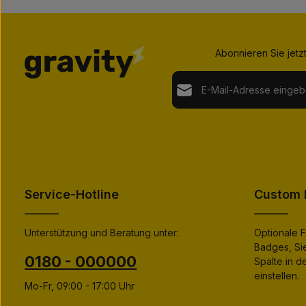
Abonnieren Sie jetz
E-Mail-Adresse*
Datenschutz
Die mit einem Stern (*) markier
Ich habe die
Datenschutz
genommen und die
AGB
ge
einverstanden.
*
Service-Hotline
Custom F
Unterstützung und Beratung unter:
Optionale F
Badges, Si
0180 - 000000
Spalte in 
einstellen.
Mo-Fr, 09:00 - 17:00 Uhr