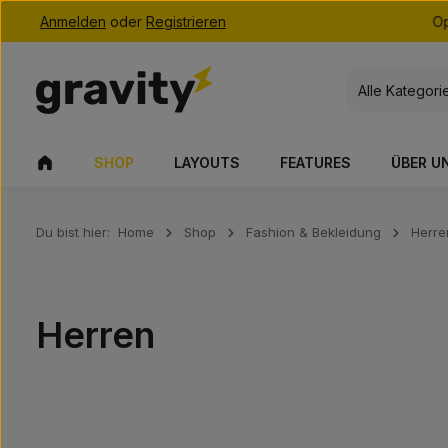
Anmelden
oder
Registrieren
Op
 Hauptinhalt springen
Zur Suche springen
Zur Hauptnavigation springen
Alle Kategori
SHOP
LAYOUTS
FEATURES
ÜBER U
Du bist hier:
Home
Shop
Fashion & Bekleidung
Herre
Herren