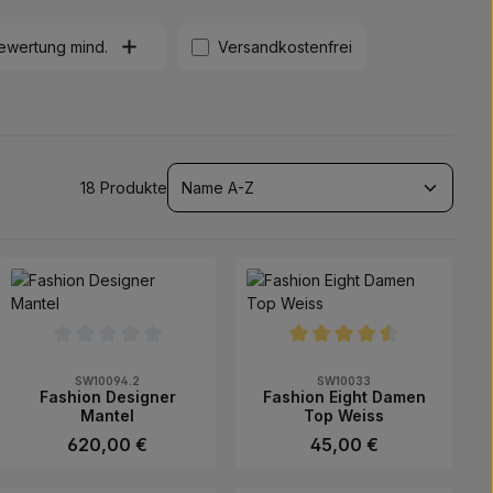
Filter hinzufügen: Versandkostenfrei
ewertung mind.
Versandkostenfrei
18 Produkte
tung von 0 von 5 Sternen
Durchschnittliche Bewertung von 0 von 5 Sternen
Durchschnittliche Bewertun
SW10094.2
SW10033
Fashion Designer
Fashion Eight Damen
Mantel
Top Weiss
Regulärer Preis:
620,00 €
Regulärer Preis:
45,00 €