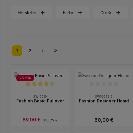
Hersteller
Farbe
Größe
1
2
Seite
Seite
25.2
%
Durchschnittliche Bewertung von 4.5 von 5 Sternen
Durchschnittliche Bew
SW10010
SW10095.2
Fashion Basic Pullover
Fashion Designer Hemd
Verkaufspreis:
89,00 €
Regulärer Preis:
Regulärer Preis:
80,00 €
118,99 €