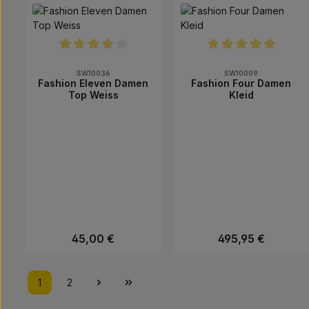
Produkt Anzahl: Gib den gewünsch
Produkt Anzahl
Durchschnittliche Bewertung von 4 von 5 Sternen
Durchschnittliche Bew
SW10036
SW10009
Fashion Eleven Damen
Fashion Four Damen
Top Weiss
Kleid
Regulärer Preis:
45,00 €
Regulärer Preis:
495,95 €
Produkt Anzahl: Gib den gewünsch
Produkt Anzahl
1
2
Seite
Seite