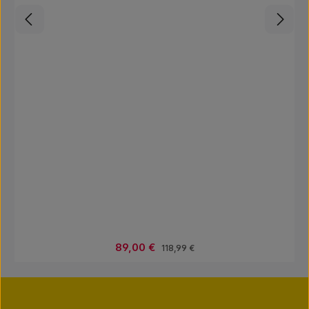
Verkaufspreis:
89,00 €
Regulärer Preis:
118,99 €