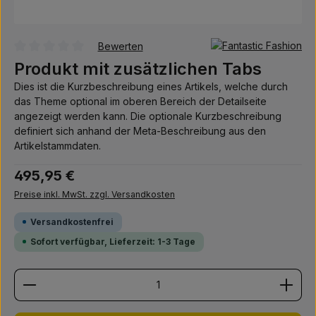
Bewerten
Durchschnittliche Bewertung von 0 von 5 Sternen
Produkt mit zusätzlichen Tabs
Dies ist die Kurzbeschreibung eines Artikels, welche durch
das Theme optional im oberen Bereich der Detailseite
angezeigt werden kann. Die optionale Kurzbeschreibung
definiert sich anhand der Meta-Beschreibung aus den
Artikelstammdaten.
Regulärer Preis:
495,95 €
Preise inkl. MwSt. zzgl. Versandkosten
Versandkostenfrei
Sofort verfügbar, Lieferzeit: 1-3 Tage
Produkt Anzahl: Gib den gewünschten Wert ein ode