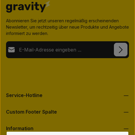
Abonnieren Sie jetzt unseren regelmäßig erscheinenden
Newsletter, um rechtzeitig über neue Produkte und Angebote
informiert zu werden.
E-Mail-Adresse*
Datenschutz
Die mit einem Stern (*) markierten Felder sind Pflichtfelder.
Ich habe die
Datenschutzbestimmungen
zur Kenntnis
genommen und die
AGB
gelesen und bin mit ihnen
einverstanden.
*
Service-Hotline
Custom Footer Spalte
Information