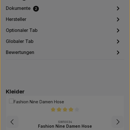
Dokumente
2
Hersteller
Optionaler Tab
Globaler Tab
Bewertungen
Produktgalerie überspringen
Kleider
Durchschnittliche Bewertung von 4 von 5
SW10034
Fashion Nine Damen Hose